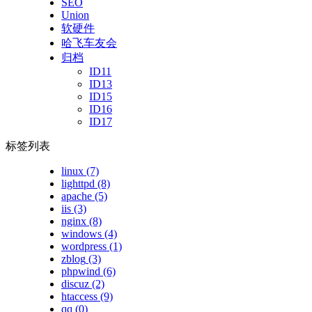
SEO
Union
软硬件
哈飞车友会
归档
ID11
ID13
ID15
ID16
ID17
标签列表
linux
(7)
lighttpd
(8)
apache
(5)
iis
(3)
nginx
(8)
windows
(4)
wordpress
(1)
zblog
(3)
phpwind
(6)
discuz
(2)
htaccess
(9)
qq
(0)