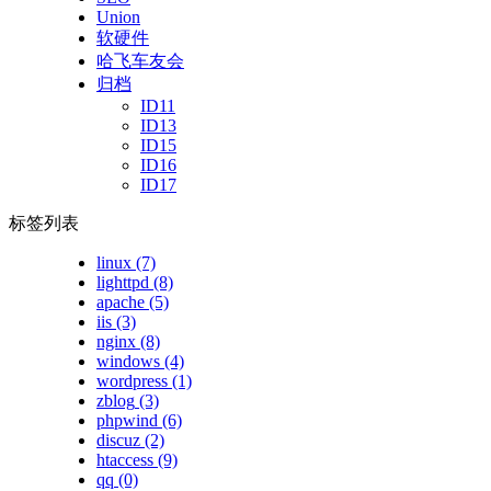
Union
软硬件
哈飞车友会
归档
ID11
ID13
ID15
ID16
ID17
标签列表
linux
(7)
lighttpd
(8)
apache
(5)
iis
(3)
nginx
(8)
windows
(4)
wordpress
(1)
zblog
(3)
phpwind
(6)
discuz
(2)
htaccess
(9)
qq
(0)