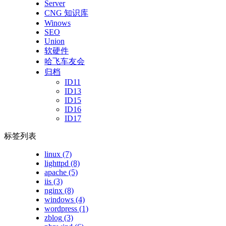
Server
CNG 知识库
Winows
SEO
Union
软硬件
哈飞车友会
归档
ID11
ID13
ID15
ID16
ID17
标签列表
linux
(7)
lighttpd
(8)
apache
(5)
iis
(3)
nginx
(8)
windows
(4)
wordpress
(1)
zblog
(3)