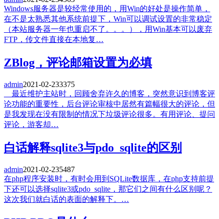
Windows服务器是较经常使用的，用Win的好处是操作简单，
在不是太熟悉其他系统前提下，Win可以调试设置的非常稳定
（本站服务器一年也重启不了。。。），用Win基本可以废弃
FTP，传文件直接在本地复…
ZBlog，评论邮箱设置为必填
admin
2021-02-23
3375
最近维护主站时，回顾舍弃许久的博客，突然意识到博客评
论功能的重要性，后台评论审核中居然有篇幅很大的评论，但
是我发现在没有限制的情况下垃圾评论很多。有用评论、提问
评论，游客却…
白话解释sqlite3与pdo_sqlite的区别
admin
2021-02-23
5487
在php程序安装时，有时会用到SQLite数据库，在php支持前提
下还可以选择sqlite3或pdo_sqlite，那它们之间有什么区别呢？
这次我们就白话的表面的解释下。…