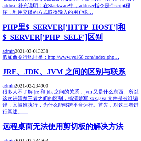
adduser补充说明：在Slackware中，adduser指令是个script程
序，利用交谈的方式取得输入的用户帐…
PHP里$_SERVER['HTTP_HOST']和
$_SERVER['PHP_SELF']区别
admin
2021-03-01
3238
假如命令行地址是：http://www.ys166.com/index.php…
JRE、JDK、JVM 之间的区别与联系
admin
2021-02-23
4900
很多人不了解 jre 和 jdk 之间的关系，jvm 又是什么东西。所以
这次讲清楚三者之间的区别，搞清楚写 xxx.java 文件是被谁编
译，又被谁执行，为什么能够跨平台运行。首先，对这三者进
行阐述。…
远程桌面无法使用剪切板的解决方法
admin
2021-02-23
4563