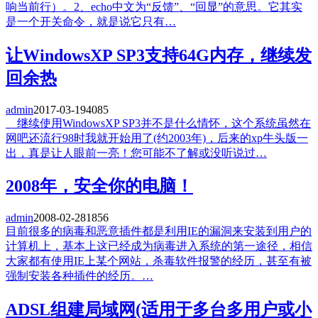
响当前行）。2、echo中文为“反馈”、“回显”的意思。它其实
是一个开关命令，就是说它只有…
让WindowsXP SP3支持64G内存，继续发
回余热
admin
2017-03-19
4085
继续使用WindowsXP SP3并不是什么情怀，这个系统虽然在
网吧还流行98时我就开始用了(约2003年)，后来的xp牛头版一
出，真是让人眼前一亮！您可能不了解或没听说过…
2008年，安全你的电脑！
admin
2008-02-28
1856
目前很多的病毒和恶意插件都是利用IE的漏洞来安装到用户的
计算机上，基本上这已经成为病毒进入系统的第一途径，相信
大家都有使用IE上某个网站，杀毒软件报警的经历，甚至有被
强制安装各种插件的经历。…
ADSL组建局域网(适用于多台多用户或小