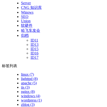
Server
CNG 知识库
Winows
SEO
Union
软硬件
哈飞车友会
归档
ID11
ID13
ID15
ID16
ID17
标签列表
linux
(7)
lighttpd
(8)
apache
(5)
iis
(3)
nginx
(8)
windows
(4)
wordpress
(1)
zblog
(3)