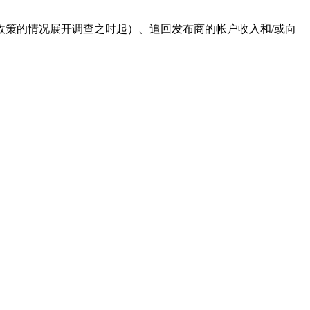
条款或政策的情况展开调查之时起）、追回发布商的帐户收入和/或向