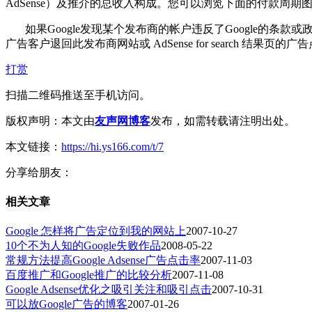
AdSense）及推介的总收入构成。您可以浏览下面的付款周
如果Google发现某个发布商的帐户违反了Google的条款或
广告客户退回此发布商网站或 AdSense for search 结果页的
打赏
扫描二维码推送至手机访问。
版权声明：本文由
友声网博客
发布，如需转载请注明出处。
本文链接：
https://hi.ys166.com/t/7
分享给朋友：
相关文章
Google 怎样将广告定位到我的网站上
2007-10-27
10个不为人知的Google失败作品
2008-05-22
常规方法提高Google Adsense广告点击率
2007-11-03
百度推广和Google推广的比较分析
2007-11-08
Google Adsense优化之吸引关注和吸引点击
2007-10-31
可以放Google广告的博客
2007-01-26