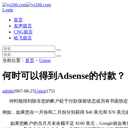
Login
首页
友声留言
CNG留言
哈飞留言
当前位置：
首页
>
Union
何时可以得到Adsense的付款？
admin
2007-08-25
Union
1751
何时能得到除非您的帐户处于付款保留状态或另有书面协定
例如，如果您在一月份和二月份分别获得 $40 美元和 $70 美
如果您帐户的当月月末余额不足 $100 美元，Google就会将您的收入转