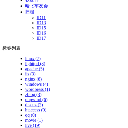
哈飞车友会
归档
ID11
ID13
ID15
ID16
ID17
标签列表
linux
(7)
lighttpd
(8)
apache
(5)
iis
(3)
nginx
(8)
windows
(4)
wordpress
(1)
zblog
(3)
phpwind
(6)
discuz
(2)
htaccess
(9)
qq
(0)
movie
(1)
live
(19)