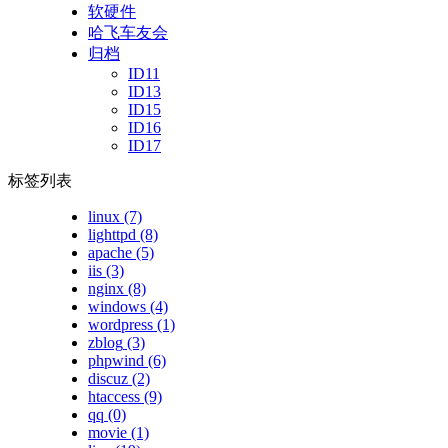
软硬件
哈飞车友会
归档
ID11
ID13
ID15
ID16
ID17
标签列表
linux
(7)
lighttpd
(8)
apache
(5)
iis
(3)
nginx
(8)
windows
(4)
wordpress
(1)
zblog
(3)
phpwind
(6)
discuz
(2)
htaccess
(9)
qq
(0)
movie
(1)