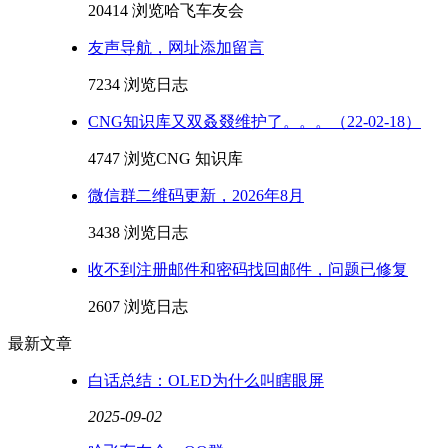
20414 浏览
哈飞车友会
友声导航，网址添加留言
7234 浏览
日志
CNG知识库又双叒叕维护了。。。（22-02-18）
4747 浏览
CNG 知识库
微信群二维码更新，2026年8月
3438 浏览
日志
收不到注册邮件和密码找回邮件，问题已修复
2607 浏览
日志
最新文章
白话总结：OLED为什么叫瞎眼屏
2025-09-02