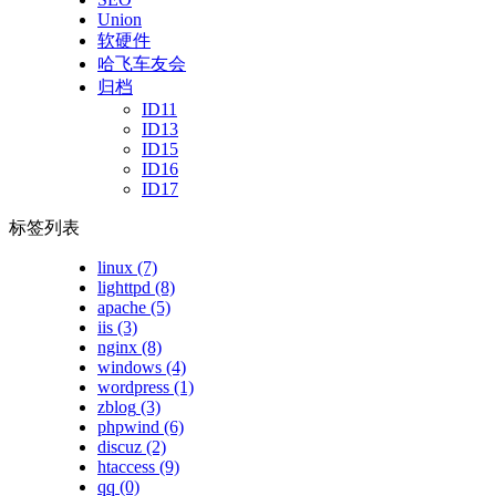
Union
软硬件
哈飞车友会
归档
ID11
ID13
ID15
ID16
ID17
标签列表
linux
(7)
lighttpd
(8)
apache
(5)
iis
(3)
nginx
(8)
windows
(4)
wordpress
(1)
zblog
(3)
phpwind
(6)
discuz
(2)
htaccess
(9)
qq
(0)