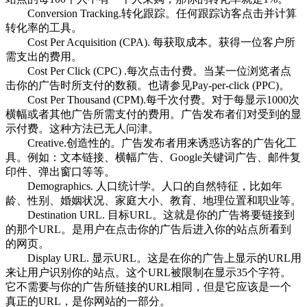
Conversion Tracking.转化跟踪。任何跟踪访客点击并计算
转化率的工具。
Cost Per Acquisition (CPA). 每获取成本。获得一位客户所
需支出的费用。
Cost Per Click (CPC) .每次点击付费。当某一位浏览者点
击你的广告时所支付的数额。也请参见Pay-per-click (PPC)。
Cost Per Thousand (CPM).每千次付费。对于每显示1000次
横幅或者其他广告所需支付的费用。广告发布者们对受到的显
示付费。这种方法已无人问津。
Creative.创造性的。广告发布者用来诱惑访客的广告化工
具。例如：文本链接、横幅广告、Google关键词广告、邮件复
印件、弹出窗口等等。
Demographics. 人口统计学。人口的自然特征，比如年
龄、性别、婚姻状况、家庭大小、教育、地理位置和职业等。
Destination URL. 目标URL。这就是你的广告将要链接到
的那个URL。是用户在点击你的广告后进入你的站点所看到
的网页。
Display URL. 显示URL。这是在你的广告上显示的URL用
来让用户识别你的站点。这个URL被限制在显示35个字符。
它不需要与你的广告所链接的URL相同，但是它应该是一个
真正的URL，是你网站的一部分。