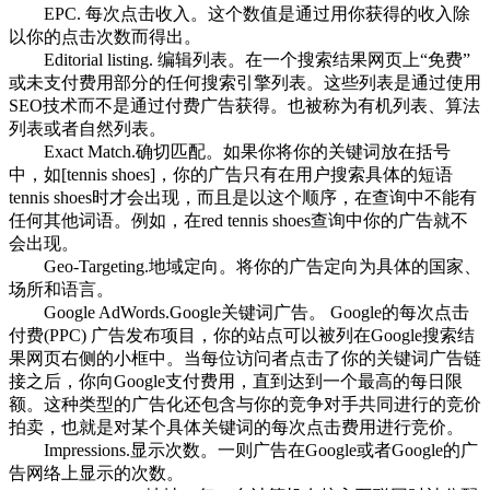
EPC. 每次点击收入。这个数值是通过用你获得的收入除
以你的点击次数而得出。
Editorial listing. 编辑列表。在一个搜索结果网页上“免费”
或未支付费用部分的任何搜索引擎列表。这些列表是通过使用
SEO技术而不是通过付费广告获得。也被称为有机列表、算法
列表或者自然列表。
Exact Match.确切匹配。如果你将你的关键词放在括号
中，如[tennis shoes]，你的广告只有在用户搜索具体的短语
tennis shoes时才会出现，而且是以这个顺序，在查询中不能有
任何其他词语。例如，在red tennis shoes查询中你的广告就不
会出现。
Geo-Targeting.地域定向。将你的广告定向为具体的国家、
场所和语言。
Google AdWords.Google关键词广告。 Google的每次点击
付费(PPC) 广告发布项目，你的站点可以被列在Google搜索结
果网页右侧的小框中。当每位访问者点击了你的关键词广告链
接之后，你向Google支付费用，直到达到一个最高的每日限
额。这种类型的广告化还包含与你的竞争对手共同进行的竞价
拍卖，也就是对某个具体关键词的每次点击费用进行竞价。
Impressions.显示次数。一则广告在Google或者Google的广
告网络上显示的次数。