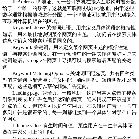
IP Address. IP 地址。每一台计算机在接入互联网时被分配
给了一个唯一的数字，这就是互联网协议(IP)地址。由于这些
数字通常根据地域进行分配，一个IP地址可以被用来识别接入
互联网计算机所在的区域。
Keyword phrase.关键词短语。用来定义具体词语的概括性
短语，用来最佳地说明某个网页的主题。与访问者在搜索具体
信息时输入的搜索短语是同义的。
Keyword. 关键词。用来定义某个网页主题的概括性短
语。与搜索短语同义。在一个短语中的一组关键词被称为是关
键词短语。Google在网页上寻找可以与搜索短语匹配的关键
词。
Keyword Matching Options. 关键词匹配选项。共有四种类
型的关键词匹配选项：广义匹配、确切匹配、短语匹配和反向
匹配。这些选项可以帮你精炼广告定向。
Landing page. 登录页。一般地讲，这是当某人点击了搜索
引擎列表或者广告之后所达到的网页。通常情况下应该是某个
站点的主页，但它也可以是任何网页。在关键词广告中，具有
多则广告是很正常的，每一则都链接到一个具体针对那个广告
的网页。
Lifetime value. 有生时间价值。某位用户在一生中具体花
费在某家公司上的时间。
Maximum cost-per-click. 最高每次点击付费。对于一个给