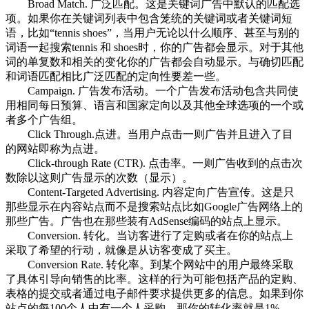
Broad Match. 广泛匹配。这是关键词广告中默认的匹配选
项。如果你在关键词列表中包含笼统的关键词或者关键词短
语，比如“tennis shoes”，当用户无论以什么顺序、甚至与别的
词语一起搜索tennis 和 shoes时，你的广告都会显示。对于其他
词的单复数和相关的变化你的广告都会自动显示。与确切匹配
和词语匹配相比广泛匹配的定向性要差一些。
Campaign. 广告发布活动。一个广告发布活动包含共同使
用相同每日预算、语言和国家定向以及其他全球选项的一个或
者多个广告组。
Click Through.点进。当用户点击一则广告并且进入了目
的网站即称为点进。
Click-through Rate (CTR). 点击率。一则广告收到的点击次
数除以这则广告显示的次数（显示）。
Content-Targeted Advertising. 内容定向广告宣传。这是只
那些显示在内容站点而不是搜索站点比如Google广告网络上的
那些广告。广告也在那些装有AdSense编码的站点上显示。
Conversion. 转化。当访客进行了定购或者在你的站点上
采取了希望的行动，就像是从访客变成了买主。
Conversion Rate. 转化率。到某个网站中的用户最终采取
了具体引导向销售的比率。这样的行为可能包括产品的定购、
表格的提交或者通过电子邮件要求提供更多的信息。如果到你
站点的每100个人中有一个人采购，那你的转化率就是1%。