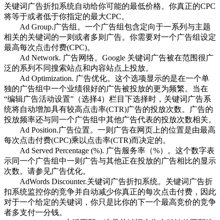
关键词广告折扣系统自动给你可能的最低价格。你真正的CPC
将等于或者低于你指定的最大CPC。
Ad Group.广告组。一个广告组包含定向于一系列与主题
相关的关键词的一则或者多则广告。你需要对一个广告组设定
最高每次点击付费(CPC)。
Ad Network. 广告网络。Google 关键词广告被在范围很广
泛的系列不同搜索站点和内容站点上投放。
Ad Optimization. 广告优化。这个选项显示的是在一个单
独的广告组中一个业绩很好的广告被投放的更为频繁。当在
“编辑广告活动设置”（选择4）栏目下选择时，关键词广告系
统将自动增加具有较高点击率(CTR)广告的投放次数。广告的
投放频率还与同一个广告组中其他广告代表的投放次数相关。
Ad Position.广告位置。一则广告在网页上的位置是由最高
每次点击付费(CPC)乘以点击率(CTR)而决定的。
Ad Served Percentage (%). 广告服务率（%）。这个数字表
示同一个广告组中一则广告与其他正在投放的广告相比的显示
次数。请参见广告优化。
AdWords Discounter.关键词广告折扣系统。关键词广告折
扣系统监控你的竞争并自动减少你真正的每次点击付费，因此
对于一个给定的关键词，你只是比你的下一个最高竞价的竞争
者多支付一分钱。