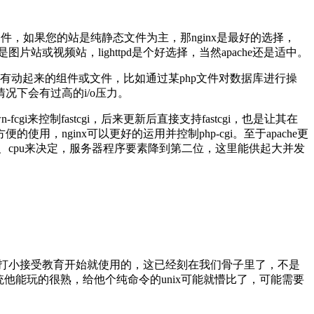
片文件，如果您的站是纯静态文件为主，那nginx是最好的选择，
片站或视频站，lighttpd是个好选择，当然apache还是适中。
有动起来的组件或文件，比如通过某php文件对数据库进行操
置情况下会有过高的i/o压力。
gi来控制fastcgi，后来更新后直接支持fastcgi，也是让其在
以很方便的使用，nginx可以更好的运用并控制php-cgi。至于apache更
服务器内存、cpu来决定，服务器程序要素降到第二位，这里能供起大并发
是我们打小接受教育开始就使用的，这已经刻在我们骨子里了，不是
系统他能玩的很熟，给他个纯命令的unix可能就懵比了，可能需要