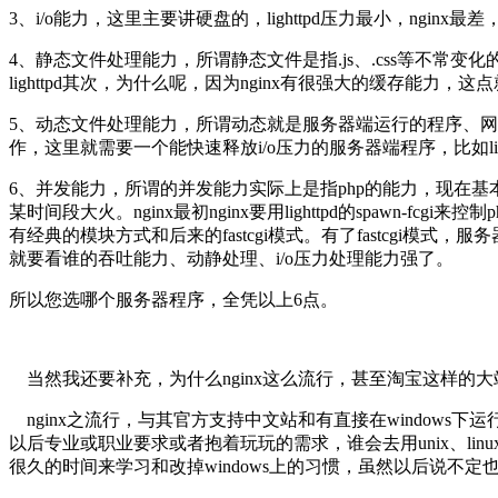
3、i/o能力，这里主要讲硬盘的，lighttpd压力最小，nginx最差，
4、静态文件处理能力，所谓静态文件是指.js、.css等不常变
lighttpd其次，为什么呢，因为nginx有很强大的缓存能力，
5、动态文件处理能力，所谓动态就是服务器端运行的程序、网
作，这里就需要一个能快速释放i/o压力的服务器端程序，比如ligh
6、并发能力，所谓的并发能力实际上是指php的能力，现在基本都用在用fa
某时间段大火。nginx最初nginx要用lighttpd的spawn-fcg
有经典的模块方式和后来的fastcgi模式。有了fastcgi模式
就要看谁的吞吐能力、动静处理、i/o压力处理能力强了。
所以您选哪个服务器程序，全凭以上6点。
当然我还要补充，为什么nginx这么流行，甚至淘宝这样的大站
nginx之流行，与其官方支持中文站和有直接在windows
以后专业或职业要求或者抱着玩玩的需求，谁会去用unix、li
很久的时间来学习和改掉windows上的习惯，虽然以后说不定