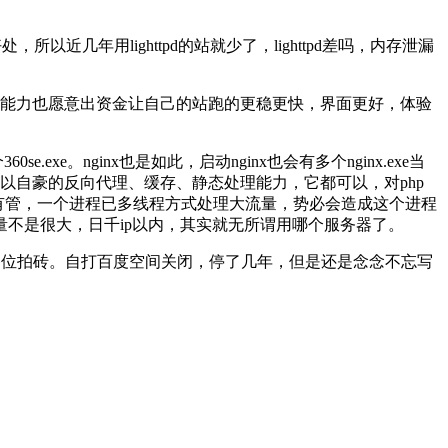
近几年用lighttpd的站就少了，lighttpd差吗，内存泄漏
站长有能力也愿意出资金让自己的站跑的更稳更快，界面更好，体验
。nginx也是如此，启动nginx也会有多个nginx.exe当
nx引以自豪的反向代理、缓存、静态处理能力，它都可以，对php
多线程有管，一个进程已多线程方式处理大流量，势必会造成这个进程
问量不是很大，日千ip以内，其实就无所谓用哪个服务器了。
各位拍砖。自打百度空间关闭，停了几年，但是还是念念不忘写