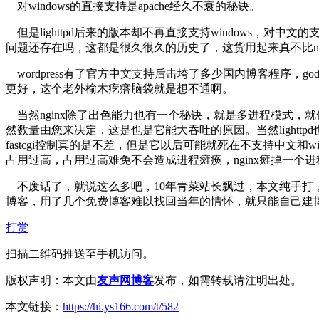
对windows的直接支持是apache经久不衰的秘诀。
但是lighttpd后来的版本却不再直接支持windows，对中文
问题还存在吗，这都是很久很久的历史了，这货用起来真不比ng
wordpress有了官方中文支持后击垮了多少国内博客程序，
更好，这个老外榆木疙瘩脑袋就是想不通啊。
当然nginx除了出色能力也有一个秘诀，就是多进程模式，就像您使用
然数量由您来决定，这是也是它能大吞吐的原因。当然lighttp
fastcgi控制真的是不差，但是它以后可能就死在不支持中文
占用过高，占用过高难免不会造成进程瘫痪，nginx瘫掉一个
不废话了，就说这么多吧，10年青菜站长飘过，本文纯手打
博客，用了几个免费博客难以找回当年的情怀，就只能自己建
打赏
扫描二维码推送至手机访问。
版权声明：本文由
友声网博客
发布，如需转载请注明出处。
本文链接：
https://hi.ys166.com/t/582