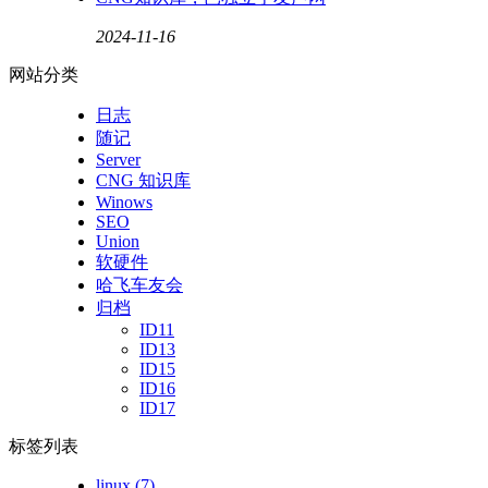
2024-11-16
网站分类
日志
随记
Server
CNG 知识库
Winows
SEO
Union
软硬件
哈飞车友会
归档
ID11
ID13
ID15
ID16
ID17
标签列表
linux
(7)