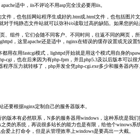
apache适中，iis不评论不用asp完全没必要用iis。
化的文件，也包括网站程序生成好的.htm或.html文件，也包括图
这点就对于纯静态文件站就可以弥补i/o读取过高的缺陷。如果您的站是图
页、组件，它们会随不同客户、不同时间，往返不同的网页，所
ttpd，这里apache还是适中，nginx在错误的缓存设置或无设
stcgi模式，lighttpd开始就是用这个模式用自身的spawn-fc
i来控制php-cgi，也在后来因为有php-fpm，并且php5.3及以后版本可
，服务器程序压力就转移了，php并发全凭php-cgi.exe多少和
还要根据nginx定制自己的服务器版本。
下运行的版本有必然联系，N多的服务器用windows，这种系统
nux之类的系统，再说很多站长的能力也是有限，给他个winows
也会爱上打命令，但是从管理效率上windows是要高出一大截。