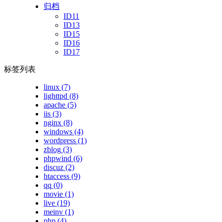
归档
ID11
ID13
ID15
ID16
ID17
标签列表
linux
(7)
lighttpd
(8)
apache
(5)
iis
(3)
nginx
(8)
windows
(4)
wordpress
(1)
zblog
(3)
phpwind
(6)
discuz
(2)
htaccess
(9)
qq
(0)
movie
(1)
live
(19)
meinv
(1)
php
(4)