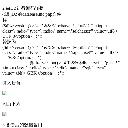
2.由DZ进行编码转换
找到DZ的database.inc.php文件
将：
($db->version() > '4.1' && $dbcharset != 'utf8' ? " <input
class=\"radio\" type=\"radio\" name=\"sqlcharset\" value='utf8'>
UTF-8</option>" : '');
替换为：
($db->version() > '4.1' && $dbcharset != 'utf8' ? " <input
class=\"radio\" type=\"radio\" name=\"sqlcharset\" value='utf8'>
UTF-8</option>" : '').
($db->version() > '4.1' && $dbcharset != 'gbk' ? "
<input class=\"radio\" type=\"radio\" name=\"sqlcharset\"
value='gbk'> GBK</option>" : '');
进入后台
同页下方
3.备份后的数据备用