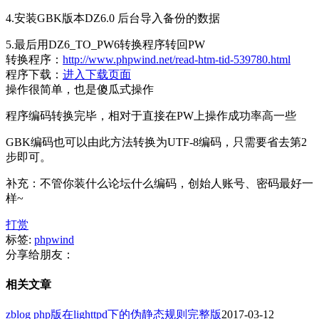
4.安装GBK版本DZ6.0 后台导入备份的数据
5.最后用DZ6_TO_PW6转换程序转回PW
转换程序：
http://www.phpwind.net/read-htm-tid-539780.html
程序下载：
进入下载页面
操作很简单，也是傻瓜式操作
程序编码转换完毕，相对于直接在PW上操作成功率高一些
GBK编码也可以由此方法转换为UTF-8编码，只需要省去第2
步即可。
补充：不管你装什么论坛什么编码，创始人账号、密码最好一
样~
打赏
标签:
phpwind
分享给朋友：
相关文章
zblog php版在lighttpd下的伪静态规则完整版
2017-03-12