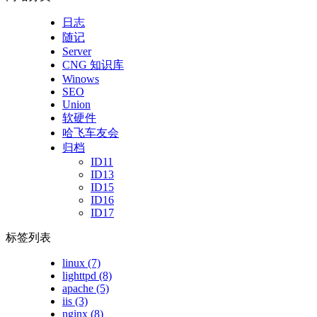
日志
随记
Server
CNG 知识库
Winows
SEO
Union
软硬件
哈飞车友会
归档
ID11
ID13
ID15
ID16
ID17
标签列表
linux
(7)
lighttpd
(8)
apache
(5)
iis
(3)
nginx
(8)