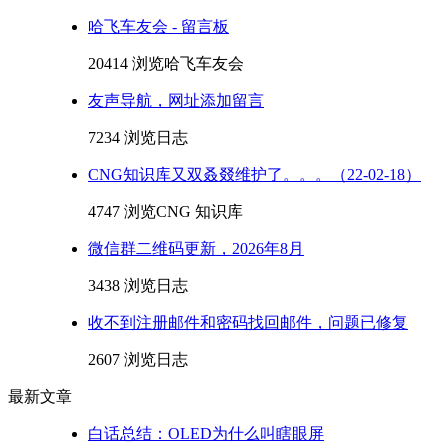
哈飞车友会 - 留言板
20414 浏览
哈飞车友会
友声导航，网址添加留言
7234 浏览
日志
CNG知识库又双叒叕维护了。。。（22-02-18）
4747 浏览
CNG 知识库
微信群二维码更新，2026年8月
3438 浏览
日志
收不到注册邮件和密码找回邮件，问题已修复
2607 浏览
日志
最新文章
白话总结：OLED为什么叫瞎眼屏