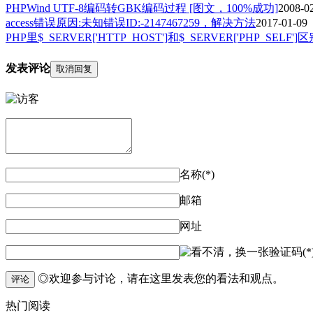
PHPWind UTF-8编码转GBK编码过程 [图文，100%成功]
2008-0
access错误原因:未知错误ID:-2147467259，解决方法
2017-01-09
PHP里$_SERVER['HTTP_HOST']和$_SERVER['PHP_SELF']
发表评论
取消回复
名称(*)
邮箱
网址
验证码(*
◎欢迎参与讨论，请在这里发表您的看法和观点。
评论
热门阅读