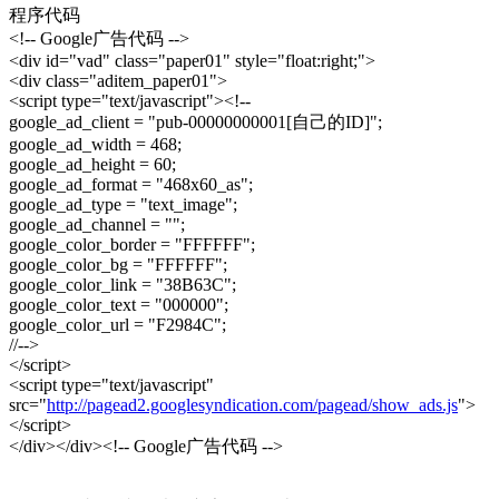
程序代码
<!-- Google广告代码 -->
<div id="vad" class="paper01" style="float:right;">
<div class="aditem_paper01">
<script type="text/javascript"><!--
google_ad_client = "pub-00000000001[自己的ID]";
google_ad_width = 468;
google_ad_height = 60;
google_ad_format = "468x60_as";
google_ad_type = "text_image";
google_ad_channel = "";
google_color_border = "FFFFFF";
google_color_bg = "FFFFFF";
google_color_link = "38B63C";
google_color_text = "000000";
google_color_url = "F2984C";
//-->
</script>
<script type="text/javascript"
src="
http://pagead2.googlesyndication.com/pagead/show_ads.js
">
</script>
</div></div><!-- Google广告代码 -->