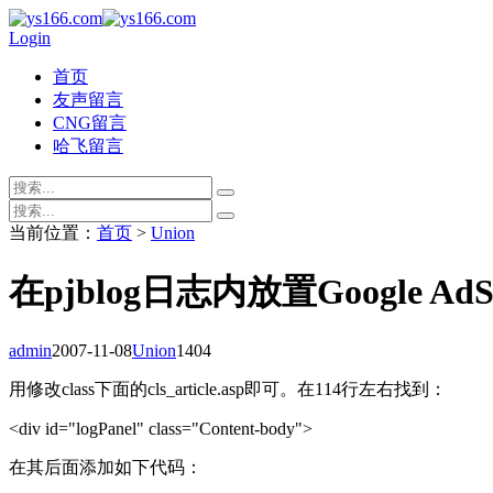
Login
首页
友声留言
CNG留言
哈飞留言
当前位置：
首页
>
Union
在pjblog日志内放置Google Ad
admin
2007-11-08
Union
1404
用修改class下面的cls_article.asp即可。在114行左右找到：
<div id="logPanel" class="Content-body">
在其后面添加如下代码：