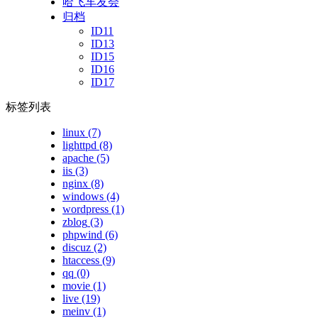
哈飞车友会
归档
ID11
ID13
ID15
ID16
ID17
标签列表
linux
(7)
lighttpd
(8)
apache
(5)
iis
(3)
nginx
(8)
windows
(4)
wordpress
(1)
zblog
(3)
phpwind
(6)
discuz
(2)
htaccess
(9)
qq
(0)
movie
(1)
live
(19)
meinv
(1)