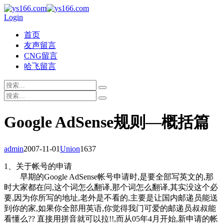
Login
首页
友声留言
CNG留言
哈飞留言
Google AdSense规则—概括篇
admin
2007-11-01
Union
1637
1、关于帐号的申请
早期的Google AdSense帐号申请时,是要全部写英文的,那
时大家都在问,这个词怎么翻译,那个词怎么翻译,其实没这个必
要,因为你所写的地址,老外是不看的,主要是让国内邮递员能送
到你的家,如果你全部用英语,你觉得我门可爱的邮递员叔叔能
看懂么?? 直接用拼音就可以拉!!,而从05年4月开始,新申请的帐