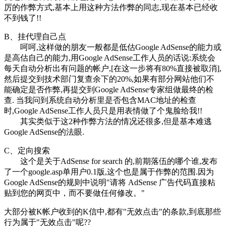
厉的作弊方式,基本上用这种方法作弊的同志,现在基本已经收
不到钱了!!
B、挂代理自己点
呵呵,这样做的朋友一般都是低估Google AdSense的能力或
是高估自己的能力,用Google AdSense工作人员的话说:系统会
每天自动分析出有问题的帐户,[在这一步将有80%直接被取消],
然后提交到技术部门复查余下的20%,如果有部分网站他们不
能确定是否作弊,再提交到Google AdSense专家组做最终的检
查. 当我问到系统自动分析里是否包含MAC地址的检查
时,Google AdSense工作人员只是用表情做了个鬼脸给我!!
其实类似于这2种作弊方法的情况还很多,但是基本难逃
Google AdSense的法眼.
C、定向搜索
这个是关于AdSense for search 的,前期落伍的哪个谁,发布
了一个google.asp单用户0.1版,这个也是属于作弊的范围.因为
Google AdSense的规则中说明"请将 AdSense 广告代码直接粘
贴到您的网页中，而不要做任何修改。"
大部分被K帐户收到的K信中,都有"无效点击"的条款,到底那些
行为属于"无效点击"呢??