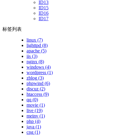
ID13
ID15
ID16
ID17
标签列表
linux
(7)
lighttpd
(8)
apache
(5)
iis
(3)
nginx
(8)
windows
(4)
wordpress
(1)
zblog
(3)
phpwind
(6)
discuz
(2)
htaccess
(9)
qq
(0)
movie
(1)
live
(19)
meinv
(1)
php
(4)
java
(1)
cng
(1)