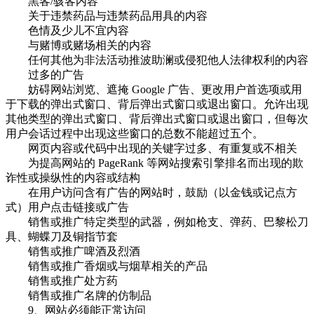
黑客/骇客内容
关于违禁药品与违禁药品用具的内容
色情及少儿不宜内容
与赌博或赌场相关的内容
任何其他为非法活动推波助澜或侵犯他人法律权利的内容
过多的广告
妨碍网站浏览、遮掩 Google 广告、更改用户首选项或用
于下载的弹出式窗口、背后弹出式窗口或退出窗口。允许出现
其他类型的弹出式窗口、背后弹出式窗口或退出窗口，但每次
用户会话过程中出现这些窗口的总数不能超过五个。
网页内容或代码中出现的关键字过多、有重复或不相关
为提高网站的 PageRank 等网站搜索引擎排名而出现的欺
诈性或操纵性的内容或结构
在用户访问含有广告的网站时，鼓励（以金钱或记点方
式）用户点击链接或广告
销售或推广特定类型的武器，例如枪支、弹药、巴黎松刀
具、蝴蝶刀及铜指节套
销售或推广啤酒及烈酒
销售或推广香烟或与烟草相关的产品
销售或推广处方药
销售或推广名牌的仿制品
9、网站必须能正常访问