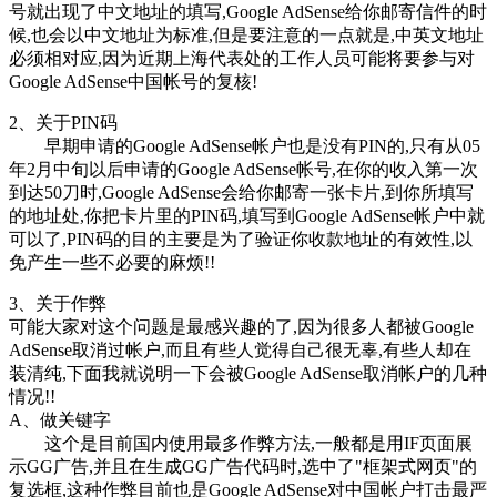
号就出现了中文地址的填写,Google AdSense给你邮寄信件的时
候,也会以中文地址为标准,但是要注意的一点就是,中英文地址
必须相对应,因为近期上海代表处的工作人员可能将要参与对
Google AdSense中国帐号的复核!
2、关于PIN码
早期申请的Google AdSense帐户也是没有PIN的,只有从05
年2月中旬以后申请的Google AdSense帐号,在你的收入第一次
到达50刀时,Google AdSense会给你邮寄一张卡片,到你所填写
的地址处,你把卡片里的PIN码,填写到Google AdSense帐户中就
可以了,PIN码的目的主要是为了验证你收款地址的有效性,以
免产生一些不必要的麻烦!!
3、关于作弊
可能大家对这个问题是最感兴趣的了,因为很多人都被Google
AdSense取消过帐户,而且有些人觉得自己很无辜,有些人却在
装清纯,下面我就说明一下会被Google AdSense取消帐户的几种
情况!!
A、做关键字
这个是目前国内使用最多作弊方法,一般都是用IF页面展
示GG广告,并且在生成GG广告代码时,选中了"框架式网页"的
复选框,这种作弊目前也是Google AdSense对中国帐户打击最严