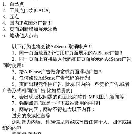
1、自己点
2、工具点[比如CACA]
3、互点
4、国内IP点国外广告!!!
5、页面刷新增加展示次数
6、煽动他人点击
以下行为也将会被AdSense 取消帐户 !!
1、同一页面放置2个使用IF页面展示的AdSense广告!!
2、同一页面上直接插入代码和IF页面展示的AdSense广告
同时使用!!
3、给AdSense广告做弹窗或页面浮动广告!!
4、任何修改AdSense广告代码的行为!
5、页面出现竞争性广告. [比如国内的一些竞价广告,或者
广告形式相同的广告,比如岳贵的]
6、会出现版权问题的页面,比如软件,MP3,图片,新闻等!
7、强制点击.[就是一些下载站常用的手段]
8、网站内容，网站不得包含以下内容：
过分的亵渎性言辞
煽动暴力内容、种族偏见内容或抨击任何个人、团体或组
织的内容