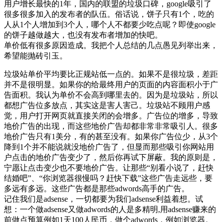
用户增长最快的1年，国内的联盟的垃圾口碑，google吸引了
很多很多加入的发布者的队伍。俗话说，饼子只有1个，吃的
人从1个人增加到3个人，哪个人不都要少吃点呢？即使google
的饼子越做越大，也没有发布者增加的快吧。
单价低有很多原因造成。我把个人总结的几点愚见列举出来，
希望能抛砖引玉。
垃圾站单价平均要比正规站低一点的。如果不是很垃圾，差距
并不是很明显。如果你的给最终用户的页面的内容面积小于广
告面积。我认为单价不会高到哪里去的。因为是垃圾站，所以
都想广告位多放点，其实这是害人害己。垃圾站不顾用户感
觉，用户打开网页就直接关闭的会增多。广告位的增多，导致
地价广告的出现，而这些地价广告却都非常非常吸引人。很多
地价广告只有1美分，有的甚至没有。如果你广告位少，从3个
降到1个并不能说就没地价广告了，但显而那些吸引你网站用
户点击的地价广告变少了，然后你再试下屏蔽。我的原则是，
宁愿让点击变少也不要地价广告。让那些“别看小说了，赶快
结婚吧”、“你浏览器很慢吗？赶快下载”这些广告走远些，要
多远有多远。这些广告都是那些adwords高手的广告。
记住我们是adsense，一切都要为我们adsense利益着想。试
想：一个做adsense又做adwords的人是多精明,用adsense赚来的
前做点预算例如1天100人民币，做个adwords，例如浏览器。