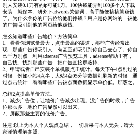
别人安装0.1刀有的ip可能1刀。100快钱能弄到100多个人下载
安装，就保本。研究下adwords关键词，高手随便搞搞就赚钱
了。为什么拿你的广告位给他们挣钱？用户是你网站的，被他
的广告吸引到他的网页给他赚钱。
怎么知道哪些广告地价？方法简单！
1、看看你浏览量最大，点击最高的渠道，那些广告经常出
现，那些广告很吸引人，有甚至都吸引到你自己去点了。你自
己千万别点，利用adsense广告预览工具，adsense帮助里有，
自己找。找到那些广告，把广告直接屏蔽掉。
2、申请或者自己安装个单机版点击统计。每天下午4点刚过的
时候，例如小站4点半，大站4点05分等数据刚刷新的时候，通
过点击统计，看看哪些广告被点而数据显示单价低。屏蔽之。
总结2点提高单价方法。
1、减少广告位，让地价广告减少出现。没广告的时候，广告
位那么多，地价广告显然可以出来。
2、屏蔽那些主要的低价广告。
注意:以上为本人个人观点总结，一切后果与本人无关，请大
家谨慎理解参照。