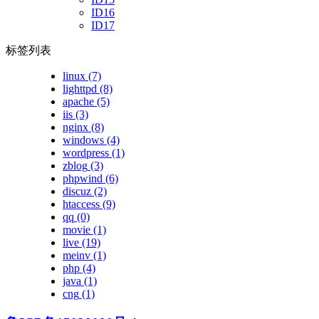
ID16
ID17
标签列表
linux
(7)
lighttpd
(8)
apache
(5)
iis
(3)
nginx
(8)
windows
(4)
wordpress
(1)
zblog
(3)
phpwind
(6)
discuz
(2)
htaccess
(9)
qq
(0)
movie
(1)
live
(19)
meinv
(1)
php
(4)
java
(1)
cng
(1)