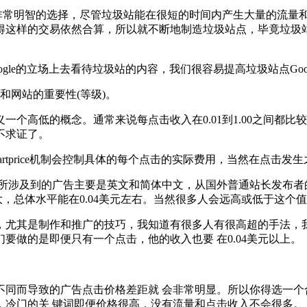
e不是一个非常明智的选择，尽管垃圾站能在很短的时间内产生大量的
长觉得这样的交易依然合算，所以就不断地制造垃圾站点，毕竟垃圾
e的立场上去看待垃圾站的内容，我们很容易提高垃圾站点Google 
换率和网站的重要性(等级)。
个高低的概念。通常来说每点击收入在0.01到1.00之间都比
不求证了。
martprice机制会控制具体的每个点击的实际费用，当然在点
所涉及到的广告主要是英文和简体中文，从国外普通站长发布者的
大，总体水平能在0.04美元左右。当然很多人会远高或低于这个值
，尤其是制作和推广的技巧，我知道有很多人有很高超的手法，我
做的是即便只有一个点击，他的收入也要 在0.04美元以上。
不同而导致的广告点击价格差距就 会非常明显。所以你得选一个
，冷门的关 键词即便价格很高，没有流量和点击收入不会很多。