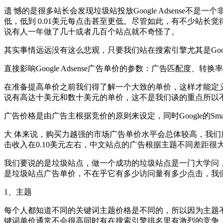
遗 憾的是很多站长会发现垃圾站投放Google Adsens
低，低到 0.01美元每点击甚至更低。尽管如此，有不少站
说有人一年做了几十或者几百个站点就不奇怪了。
其实事情远远没有这么悲观，只要我们站在搜索引擎尤其是Googl
直接影响Google Adsense广告单价的参数：广告匹配度、转
在准备提高单价之前我们得了解一个大致的单价，这样才能定义一
说有高达十美元和数十美元的单价，这不是我们谈的重点所以
广告价格是由广告主根据竞价的原则来设定，同时Google的S
大 体来说，购买力越强的市场广告单价水平会总体较高，我们
击收入在0.10美元左右，中文站点的广告根据主题不同差距很
我们要说的是垃圾站点，做一个成功的垃圾站点是一门大学问
是垃圾站点广告单价，不在乎它有多少访问量有多少点击，我们要
1、主题
每个人都知道不同的关键词主题价格是不同的，所以因为主题
键词单价通常不会很高同时有在搜索引擎排名里有激烈的竞争