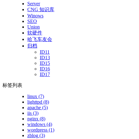
Server
CNG 知识库
Winows
SEO
Union
软硬件
哈飞车友会
归档
ID11
ID13
ID15
ID16
ID17
标签列表
linux
(7)
lighttpd
(8)
apache
(5)
iis
(3)
nginx
(8)
windows
(4)
wordpress
(1)
zblog
(3)