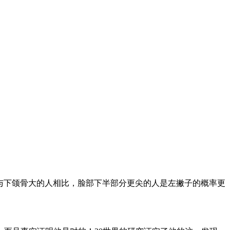
ion）的文章称，与下颌骨大的人相比，脸部下半部分更尖的人是左撇子的概率更