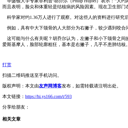
华盛顿大学专家菲利普·胡乔尔（Philip Hujoel）表
而且表明，脸尖和体重轻是结核病的风险因素。现在卫生部门
科学家对约1.36万人进行了观察。对这些人的资料进行研究
例如，具有中大下颌骨的人大部分为右撇子，较少遇到咬合问
这可能与什么有关呢？胡乔尔认为，左撇子和小下颌骨之间的
爱斯基摩人，脸部轮廓粗狂，基本是右撇子，几乎不患肺结核
打赏
扫描二维码推送至手机访问。
版权声明：本文由
友声网博客
发布，如需转载请注明出处。
本文链接：
https://hi.ys166.com/t/593
分享给朋友：
相关文章