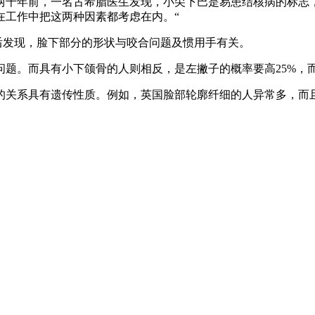
示：“大约两千年前，一名古希腊医生发现，小尖下巴是易患结核病的
在工作中把这两种因素都考虑在内。“
后发现，脸下部分的形状与咬合问题及惯用手有关。
题。而具有小下颌骨的人则相反，是左撇子的概率要高25%，
关系具有遗传性质。例如，英国脸部轮廓纤细的人异常多，而
。