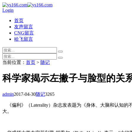
Login
首页
友声留言
CNG留言
哈飞留言
当前位置：
首页
>
随记
科学家揭示左撇子与脸型的关
admin
2017-04-30
随记
3265
《偏利》（Laterality）杂志发表题为《身体、大脑和认知的不对称》
大。