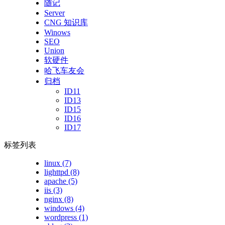
随记
Server
CNG 知识库
Winows
SEO
Union
软硬件
哈飞车友会
归档
ID11
ID13
ID15
ID16
ID17
标签列表
linux
(7)
lighttpd
(8)
apache
(5)
iis
(3)
nginx
(8)
windows
(4)
wordpress
(1)