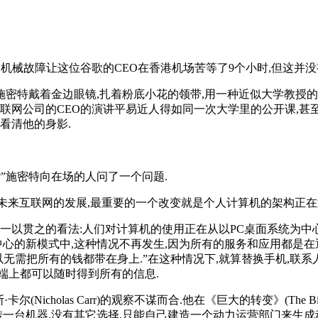
机械故障让这位谷歌的CEO在香港机场苦等了9个小时,但这并没
的施密特戴着金边眼镜,扎着粉底小花的领带,用一种近似大学教授的
联网公司的CEO的演讲平易近人得如同一次大学里的公开课,甚
看清他的身影.
?”施密特向在场的人问了一个问题.
“未来互联网的发展,最重要的一个改变就是个人计算机的架构正在
一以贯之的看法:人们对计算机的使用正在从以PC桌面系统为中
中心的新模式中,这种情况不再发生,因为所有的服务和应用都是在
以无需把所有的钱都带在身上.”在这种情况下,就算替换手机,联
端上都可以随时得到所有的信息.
cholas Carr)的观察不谋而合.他在《巨大的转变》(The B
转一台机器,没有其它选择,只能自己建造一个动力运营部门来生成