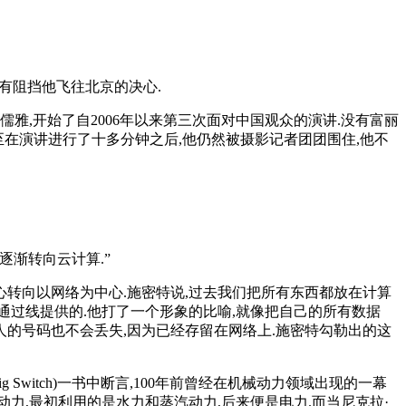
有阻挡他飞往北京的决心.
儒雅,开始了自2006年以来第三次面对中国观众的演讲.没有富丽
至在演讲进行了十多分钟之后,他仍然被摄影记者团团围住,他不
逐渐转向云计算.”
心转向以网络为中心.施密特说,过去我们把所有东西都放在计算
通过线提供的.他打了一个形象的比喻,就像把自己的所有数据
系人的号码也不会丢失,因为已经存留在网络上.施密特勾勒出的这
ig Switch)一书中断言,100年前曾经在机械动力领域出现的一幕
动力,最初利用的是水力和蒸汽动力,后来便是电力.而当尼克拉·