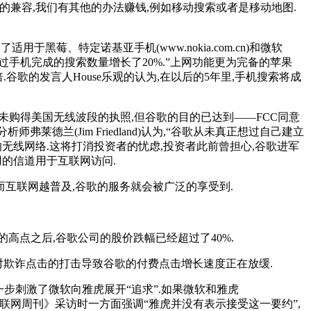
的兼容,我们有其他的办法赚钱,例如移动搜索或者是移动地图.
黑莓、特定诺基亚手机(www.nokia.com.cn)和微软
“用户通过手机完成的搜索数量增长了20%.”上网功能更为完备的苹果
户的50倍.谷歌的发言人House乐观的认为,在以后的5年里,手机搜索将成
谷歌未购得美国无线波段的执照,但谷歌的目的已达到——FCC同意
弗莱德兰(Jim Friedland)认为,“谷歌从未真正想过自己建立
的无线网络.这将打消投资者的忧虑,投资者此前曾担心,谷歌进军
用的信道用于互联网访问.
而互联网越普及,谷歌的服务就会被广泛的享受到.
元的高点之后,谷歌公司的股价跌幅已经超过了40%.
歌公司对欺诈点击的打击导致谷歌的付费点击增长速度正在放缓.
进一步刺激了微软向雅虎展开“追求”.如果微软和雅虎
《互联网周刊》采访时一方面强调“雅虎并没有表示接受这一要约”,