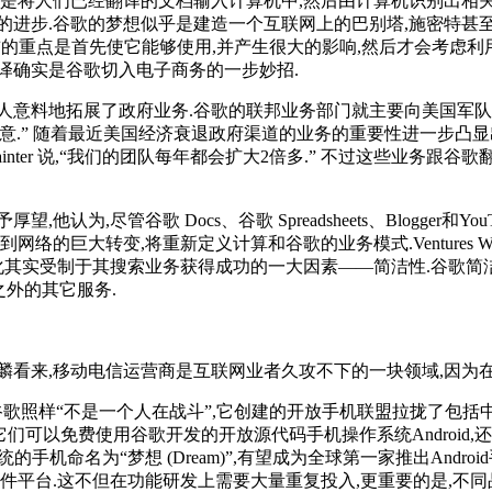
是将人们已经翻译的文档输入计算机中,然后由计算机识别出相关
进步.谷歌的梦想似乎是建造一个互联网上的巴别塔,施密特甚至在
前的重点是首先使它能够使用,并产生很大的影响,然后才会考虑利
译确实是谷歌切入电子商务的一步妙招.
人意料地拓展了政府业务.谷歌的联邦业务部门就主要向美国军队
” 随着最近美国经济衰退政府渠道的业务的重要性进一步凸显出来.在谷歌的投
inter 说,“我们的团队每年都会扩大2倍多.” 不过这些业务
为,尽管谷歌 Docs、谷歌 Spreadsheets、Blogger
巨大转变,将重新定义计算和谷歌的业务模式.Ventures Wes
元化其实受制于其搜索业务获得成功的一大因素——简洁性.谷歌简
之外的其它服务.
麟看来,移动电信运营商是互联网业者久攻不下的一块领域,因为
谷歌照样“不是一个人在战斗”,它创建的开放手机联盟拉拢了包括中国移动、
备商、终端商,它们可以免费使用谷歌开发的开放源代码手机操作系统And
手机命名为“梦想 (Dream)”,有望成为全球第一家推出Androi
平台.这不但在功能研发上需要大量重复投入,更重要的是,不同品