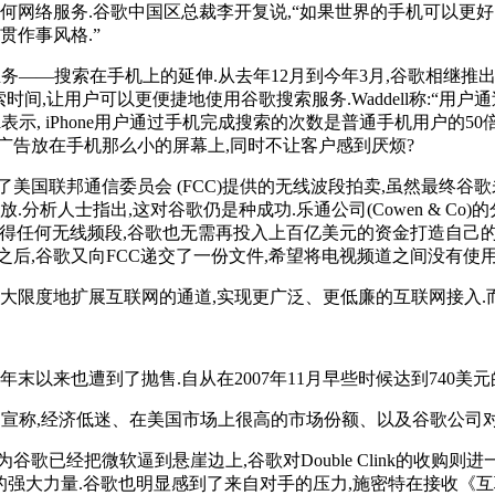
何网络服务.谷歌中国区总裁李开复说,“如果世界的手机可以更好
贯作事风格.”
——搜索在手机上的延伸.从去年12月到今年3月,谷歌相继推出了适用于
%的搜索时间,让用户可以更便捷地使用谷歌搜索服务.Waddell称:
息.Waddell表示, iPhone用户通过手机完成搜索的次数是普通手机用
广告放在手机那么小的屏幕上,同时不让客户感到厌烦?
与了美国联邦通信委员会 (FCC)提供的无线波段拍卖,虽然最终
士指出,这对谷歌仍是种成功.乐通公司(Cowen & Co)的分析师
未获得任何无线频段,谷歌也无需再投入上百亿美元的资金打造自己
后,谷歌又向FCC递交了一份文件,希望将电视频道之间没有使
大限度地扩展互联网的通道,实现更广泛、更低廉的互联网接入.
年末以来也遭到了抛售.自从在2007年11月早些时候达到740美
表的一份报告中宣称,经济低迷、在美国市场上很高的市场份额、以及谷
已经把微软逼到悬崖边上,谷歌对Double Clink的收购则
谷歌抗衡的强大力量.谷歌也明显感到了来自对手的压力,施密特在接收