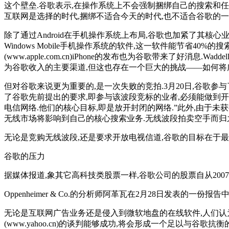
这个壁垒.谷歌表示,在操作系统上不会强制捆绑自己的搜索和任
互联网是选择的时代,捆绑不适合今天的时代,也不适合谷歌的一
除了通过Android在手机操作系统上布局,谷歌也加紧了其核心业务
Windows Mobile手机操作系统的软件,这一软件能节省40
(www.apple.com.cn)iPhone的发布也为谷歌带来了好消
为谷歌收入的主要渠道,但这也存在一个巨大的挑战——如何将
但对谷歌来说更为重要的,是一次失败的竞拍.3月20日,谷歌参
了谷歌先前提出的要求,即参与该波段竞标的业者,必须能做到开放.分析人
电信网络.他们的核心目标,即是放开封闭的网络.”此外,由于
无线市场将影响到自己的核心搜索业务.无线波段拍卖空手而归之
无论是竞购无线波段,还是要求开放电视信道,谷歌的目标在于最
谷歌的压力
据媒体报道,象其它高科技类股票一样,谷歌公司的股票自从2007
Oppenheimer & Co.的分析师阿革瓦在2月28日发
无论是互联网广告业务还是侵入到微软地盘的在线软件,人们认为谷歌
(www.yahoo.cn)的谈判能够成功,将会形成一个足以与