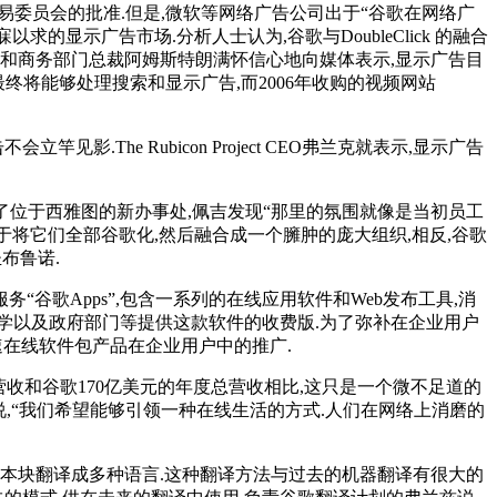
联邦贸易委员会的批准.但是,微软等网络广告公司出于“谷歌在网络广
显示广告市场.分析人士认为,谷歌与DoubleClick 的融合
和商务部门总裁阿姆斯特朗满怀信心地向媒体表示,显示广告目
统最终将能够处理搜索和显示广告,而2006年收购的视频网站
he Rubicon Project CEO弗兰克就表示,显示广告
去了位于西雅图的新办事处,佩吉发现“那里的氛围就像是当初员工
急于将它们全部谷歌化,然后融合成一个臃肿的庞大组织,相反,谷歌
布鲁诺.
“谷歌Apps”,包含一系列的在线应用软件和Web发布工具,消
、大学以及政府部门等提供这款软件的收费版.为了弥补在企业用户
以加速在线软件包产品在企业用户中的推广.
的年度营收和谷歌170亿美元的年度总营收相比,这只是一个微不足道的
,他说,“我们希望能够引领一种在线生活的方式.人们在网络上消磨的
的文本块翻译成多种语言.这种翻译方法与过去的机器翻译有很大的