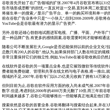
谷歌首先开始了在广告领域的扩张.2007年4月谷歌宣布将以31亿
告市场形成垄断”的担忧,一直反对这一交易.直到本周二欧盟监管部
将催生单一的搜索／显示广告平台、单一的购买环境和单一的报
前在谷歌广告业务中只是“一小块儿”,但到2008-2009年,
YouTube会是谷歌最有潜力的显示广告资产.
另外,谷歌还雄心勃勃地试图进军电视、广播、平面、户外等广告领域,
是一种品牌广告,有更多的感情因素,谷歌需要时间才能够精通这
随着公司不断发展壮大,Google是否还能保持以前的企业文化
总数只有200人的谷歌”.他认为,如果保持部门人数在特定的规
非常注重保持它们的独立性.例如,YouTube在被谷歌收购后
在线软件是谷歌的另一项重点业务,也是它摧毁微软等传统软件厂商的
费者能免费创建、管理和共享在线文档与电子表格,甫一推出,就
领域的不足,2007年,谷歌专门以6.25亿美元收购了拥有3.6
但到目前为止,谷歌在软件应用方面的收入尚未成气候.2007年谷歌
数字.但是,考虑到比2006年的4000万美元翻了10倍,而三年
时间越来越多了,谷歌公司能够推出一些能够真正地满足他们需求
搜索依然是谷歌的首要业务.谷歌将翻译与搜索结合起来,并在3