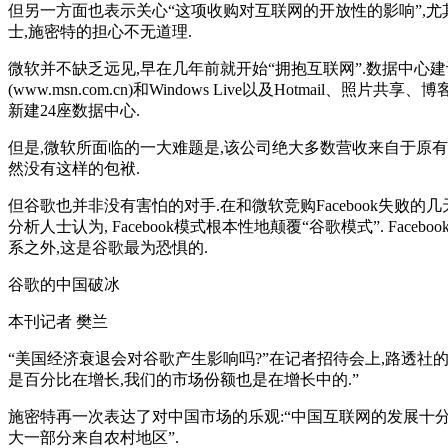
但另一方面也表示关心“这项收购对互联网的开放性的影响”,尤其是考虑到微软一
士,施密特的担心不无道理.
微软并不缺乏远见,早在几年前就开始“拥抱互联网”.数据中心
(www.msn.com.cn)和Windows Live以及Hot
新建24座数据中心.
但是,微软所面临的一大难题是,该公司绝大多数营收来自于原有
然没有这样的包袱.
但谷歌也并非没有害怕的对手.在和微软竞购Facebook失败的几天之后,
分析人士认为, Facebook模式根本性地颠覆“谷歌模式”. 
系之外,这是谷歌最为恐惧的.
谷歌的中国破冰
本刊记者 樊兰
“美国经济衰退会对谷歌产生影响吗?”在记者招待会上,路透社
是百分比在增长,我们的市场份额也是在增长中的.”
施密特再一次表达了对中国市场的乐观:“中国互联网的发展十分
大一部分来自农村地区”.