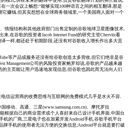
的模式,供在未来的翻译中使用.负责谷歌翻译计划的弗兰兹说,
一次会议上畅想:“能够实现100种语言之间的相互翻译,那是
用它赚钱.但其实想想在全球商务领域里,一个美国商人面对一个
、情报结构和其他政府部门出售定制的谷歌地球卫星图像技术,
资者Jacob Internet Fund的研究主管Chervitz看
跟谷歌翻译一样,都还处于初期阶段,还没有对谷歌收入增长作出多大贡
和YouTube等产品或服务还没有给谷歌创造太多营收,但它们绝非是谷
t Management公司的风险投资家鲍罗却说,谷歌的产品越来越
洁的主页能让用户迅速地发现信息,但谷歌也因此而无法向人们
在电信运营商的收费思维与互联网的免费模式几乎是水火不容.
高通、三星(www.samsung.com.cn)、摩托罗拉
roid,还能根据自己的商业需求或个人喜好来自己设计手机界面.中国台
d手机的厂商,三星电子也在加紧开发Android手机.谷歌手机平台
牌手机的使用者无法方便的交换信息;Android平台就是要打破