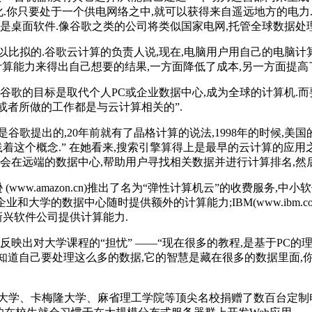
都发生了变化.你只要处于一个供电网络之中,就可以获得来自遥远地方的
是桌面软件.像谷歌之类的公司将类似国家电网,托管全球数据处
比拟的.谷歌云计算的负责人说,现在,电脑用户用自己的电脑计
算能力来得出自己想要的结果,一方面降低了成本,另一方面提高
谷歌的目标是取代个人PC或企业数据中心,成为全球的计算机.而
或者所做的工作都是与云计算相关的”.
歌提出的,20年前就有了晶格计算的说法,1998年的时候,美
践着这个概念.” 在她看来,搜索引擎算得上是最早的云计算的应
会在远端的数据中心,帮助用户寻找相关数据并进行计算排名,然
 (www.amazon.cn)推出了名为“弹性计算机云”的收费服
ox),为政府、企业和大学的数据中心随时提供额外的计算能力;IBM(www.ibm.c
r),为新兴软件公司提供计算能力.
映出对大学课程的“担忧” ——“现在很多的教程,是基于PC的
不知道自己要处理这么多的数据,它的智慧是藏在很多的数据里面,
向华盛顿大学、卡梅隆大学、麻省理工学院等顶尖名校捐赠了数百台定