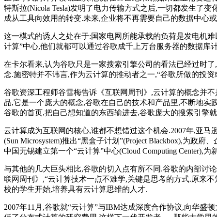
特斯拉(Nicola Tesla)发明了电力传输方式之后,一切
成从工具向效用的转变.未来,企业将不再需要自己的数据中心或
这一模式的诱人之处在于:国家电网所能承载的负荷是发电机难以
计算”中心,他们就都可以通过谷歌成千上万台服务器的数据库计
在卡尔看来,认为谷歌只是一家搜索引擎公司的看法已经过时了,
念.施密特并不讳言,作为云计算的推动者之一,“谷歌所做的投资
谷歌资深工程师谷雪梅告诉《互联网周刊》,云计算的概念并不是谷
品,它是一个庞大的概念,谷歌在自己的技术和产品里,不断地实
谷歌的首页,把自己想知道的东西输进去,谷歌庞大的搜索引擎就
云计算成为互联网的核心,谁都不想错过这个机会.2007年,亚马逊
(Sun Microsystem)推出“黑盒子计划”(Project Blackb
中国无锡建立第一个“云计算”中心(Cloud Computing Cente
与其他的几大巨头相比,谷歌的切入点有所不同.谷歌的内部讨论反
联网周刊》,“云计算技术一点不难学,关键是思考的方式.原来
校的学生开始,培养具有云计算思维的人才.
2007年11月,谷歌就“云计算”与IBM达成深度合作协议,