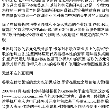
不同之处,它不再依赖语言专家将语法规则和字典输入计算机,而
尽管译文质量不够完美,但与以前的机器翻译相比这是一个很大的
怎样的一种情景?”但是依靠翻译如何赚钱?尽管弗兰兹宣称,目
中国供货商或者一个欧洲企业面对来自中东的买主时的无助,翻
除了在最擅长的消费者领域和不怎么熟悉的企业领域,谷歌还出
该部门的首席技术官Painter说:“政府对谷歌及其创新服务非常满意.
来,“政府合同受经济衰退的影响很小,政府是相当稳定的客户.”Pa
献.
业界对谷歌的多元化毁誉参半.卡尔对谷歌在新业务上的尝试寄予厚望,他认
歌的附属业务,这些网络应用代表着根本性的变革,意味着从桌面到网络的
多,但产品规划却相当糟糕.他进而分析其中的原因,谷歌的多
展示其新产品,使得只有10%的谷歌用户使用除Web和图像搜索
无处不在的互联网
谷歌在移动领域的发力也初见成效.尽管在数位之墙创始人黄绍
2007年11月,被媒体炒得沸沸扬扬的Gphone终于尘埃落定.这次
(www.motorola.com.cn)在内的30多家运营商、设
湾手机厂商宏达电已经将其开发的首款基于谷歌Android操作系统的
负责人表示,传统的手机工业是相对封闭的,不同品牌使用不同软件