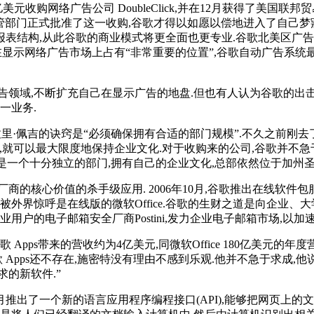
美元收购网络广告公司 DoubleClick,并在12月获得了美国
门正式批准了这一收购,谷歌才得以如愿以偿地进入了自己梦寐以求的
表结构,从此谷歌的商业模式将更全面也更专业.谷歌北美区广告
谷歌将在显示网络广告市场上占有“非常重要的位置”,谷歌自动广告系
不断扩充自己在显示广告的地盘.但也有人认为谷歌的出击不会立竿见影.T
一业务.
?拉里·佩吉的诀窍是“必须确保拥有合适的部门规模”.不久之前刚
模,就可以最大限度地保持企业文化.对于收购来的公司,谷歌并不
仍然是一个十分独立的部门,拥有自己的企业文化,总部依然位于加州圣
核心价值的杀手级应用. 2006年10月,谷歌推出在线软件包服务
被外界惊呼是在线版的微软Office.谷歌的生财之道是向企业
万家企业用户的电子邮箱安全厂商Postini,发力企业电子邮箱市场,
 Apps带来的营收约为4亿美元,同微软Office 180亿美元
前谷歌 Apps还不存在,施密特没有理由不感到乐观.他并不急于求成
的新软件.”
月推出了一个新的语言应用程序编程接口(API),能够把网页上