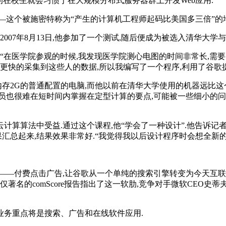
的在校生就会习惯于在大规模分布式服务器群上开发Web应用.
—这个被施密特称为“产生的计算机工程师起码比美国多三倍”的地
一名本科生.2007年8月13日,他参加了一个测试,随后便成为被选入清华
“在医学院参观的时候,我发现医学院测心电图的时间非常长,需要
更快的采集到这些人的数据,所以我编写了一个程序,利用了谷歌提
内存2G的普通配置的电脑,而他以前在清华大学使用的机器远比这个
员也很难在短时间内掌握在定型计算的要点,可能被一些细小的问题
算算法中受益.通过这个课程,他“学会了一种设计”.他告诉记者
汇总起来,结果效果非常好.“我觉得我以后设计程序时会想全新的
——付费点击广告,让谷歌从一个单纯的搜索引擎转变为今天互联
omScore报告指出了这一软肋,竞争对手微软CEO史蒂夫·鲍尔默也
三大业务重点将是搜索、广告和在线软件应用.