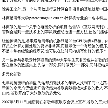
低了分布式计算的研究费用,这样下一代开发者── 那些大学里
除美国之外,另一个与高校进行云计算合作项目的基地就是中国
林爽是清华大学(www.tsinghua.edu.cn)计算机专业的
林爽做的是一个关于心电图分析的项目.他告诉《互联网周刊》,
否则会遇到一些技术上的障碍,我便想改进一些方法,使他们能够
让他惊讶的是,谷歌送给清华的机器只是20台CPU为奔4双核、
序员在计算方面处理的要求非常高,而且即使一个有经验的程序
不是非常有经验的程序员,也可以在短时间内编写出好的程序.”
另一位参与谷歌云计算项目的清华大学学生黄君贤也从谷歌的云计
要在整体的数据集上,先做一部分,同时做另外一部分,同时把结果
多元化谷歌
七年前施密特的加盟,为这帮痴迷技术的年轻人找到了商业之路
帝国的今天,付费点击广告依然为谷歌贡献着绝大多数的收入.不仅著名的c
由此,谷歌开始了大张旗鼓的多元化.
2007年5月11日,施密特在谷歌年度股东会议上宣布,谷歌的