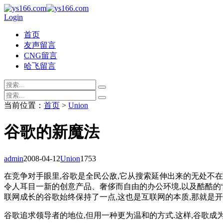
Login
首页
友声留言
CNG留言
哈飞留言
当前位置：
首页
>
Union
谷歌的新魔法
admin
2008-04-12
Union
1753
在竞争对手眼里,谷歌是全民公敌,它从搜索延伸出来的无处不
令人耳目一新的创意产品、奢侈而自由的办公环境,以及酷酷的“
联网成长的谷歌始终保持了一点,这也是互联网的本质,那就是开
谷歌追求领导者的地位,但用一种更为温和的方式.这样,谷歌成为