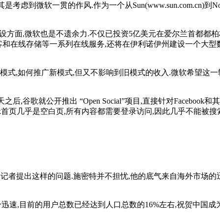
贯的作风.作为一个从Sun(www.sun.com.cn)到Novell (
建设方面,微软也是不遗余力.不仅已投资5亿美元在爱尔兰首都都
mail、照片共享、博客和在线存储等一系列在线服务,还将在伊利诺伊州建设
模式,如何推广新模式,但又不影响到旧模式的收入.微软希望这一
谷歌就公开推出 “Open Social”项目,直接针对Facebook
Facebook首页几乎是空白页,所有内容都需要登录访问,因此几乎
的记者提出这样的问题.施密特并不担忧,他的底气来自海外市场的
迅速,目前的用户总数已经达到人口总数的16%左右,祝贺中国成