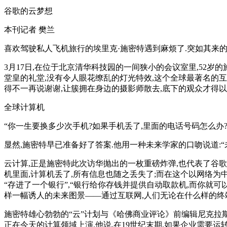
谷歌的云梦想
本刊记者 樊兰
喜欢驾驶私人飞机旅行的埃里克·施密特遇到麻烦了.突如其来的
3月17日,在位于北京清华科技园的一间狭小的会议室里,52岁
堂皇的礼堂,没有令人眼花缭乱的灯光特效,这个全球最著名的互
得不一再说谢谢,让簇拥在身边的摄影师散去,底下的观众才得以
全球计算机
“你一生要换多少次手机?如果手机丢了,里面的电话号码怎么办
显然,施密特早已准备好了答案.他用一种未来学家的口吻说道:
云计算,正是施密特此次访华抛出的一枚重磅炸弹,也代表了谷歌
机里面,计算机丢了,所有信息也随之丢失了;而在这个以网络为
“存进了一个银行”,“银行给你存钱并提供自动取款机,而你就可
样一幅诱人的未来图景——通过互联网,人们无论在什么样的终
施密特雄心勃勃的“云”计划与《哈佛商业评论》前编辑尼克拉斯·卡尔(Ni
正在今天的计算领域上演.他说,在19世纪末期,如果企业需要运