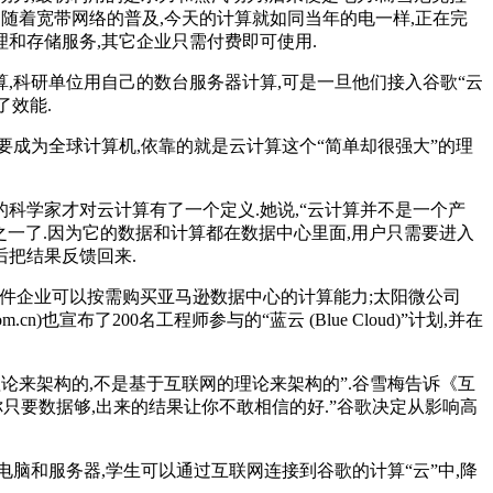
电力.随着宽带网络的普及,今天的计算就如同当年的电一样,正在完
理和存储服务,其它企业只需付费即可使用.
算,科研单位用自己的数台服务器计算,可是一旦他们接入谷歌“云
了效能.
要成为全球计算机,依靠的就是云计算这个“简单却很强大”的理
国的科学家才对云计算有了一个定义.她说,“云计算并不是一个产
用之一了.因为它的数据和计算都在数据中心里面,用户只需要进入
后把结果反馈回来.
务,中小软件企业可以按需购买亚马逊数据中心的计算能力;太阳微公司
om.cn)也宣布了200名工程师参与的“蓝云 (Blue Cloud)”计划,并在
理论来架构的,不是基于互联网的理论来架构的”.谷雪梅告诉《互
你只要数据够,出来的结果让你不敢相信的好.”谷歌决定从影响高
制电脑和服务器,学生可以通过互联网连接到谷歌的计算“云”中,降