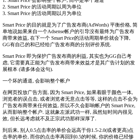
1. Smart Price 会影响整个帐户, 而不是单个通道
2. Smart Price 的活动周期以周为单位
3. Smart Price 的活动周期以月为单位
Smart Price 的目的就是为了广告发布商(AdWords) 平衡价格, 简
单地说如果来自一个Adsense帐户的引导没有最终为广告发布
商带来效益, 在下一个 Smart Price的活动周期单价就会下降,
GG有自己的和已经给广告发布商的分别评价系统.
Smart Price 即为保护广告发布商的利益, 其实也为GG自己考
虑, 它需要真正能为广告发布商带来效益才是其广告计划的发
展根本 (请多体会这句).
一个坏的通道, 会影响整个帐户
在网页投放广告方面, 因为 Smart Price, 如果着眼于颜色一体,
浏览者的误点击, 或者浏览者无意点击等等, 这样的点击不会为
广告发布商带来任何效益, 所以不久会影响帐户的 Smart Price,
从而影响整个帐户. 这就象左派武功一样, 虽然短时间内很见
效, 但长远考虑就不及正宗武功那样深厚了.
到后来, 别人0.5点击率的单价会远高于你1.5-2.0(或者更高)点
击率的单价, 而你的点击率再回到0.5的时候, 你的价格已经惨