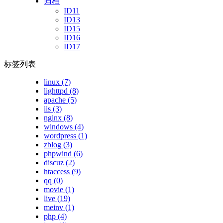
归档
ID11
ID13
ID15
ID16
ID17
标签列表
linux
(7)
lighttpd
(8)
apache
(5)
iis
(3)
nginx
(8)
windows
(4)
wordpress
(1)
zblog
(3)
phpwind
(6)
discuz
(2)
htaccess
(9)
qq
(0)
movie
(1)
live
(19)
meinv
(1)
php
(4)