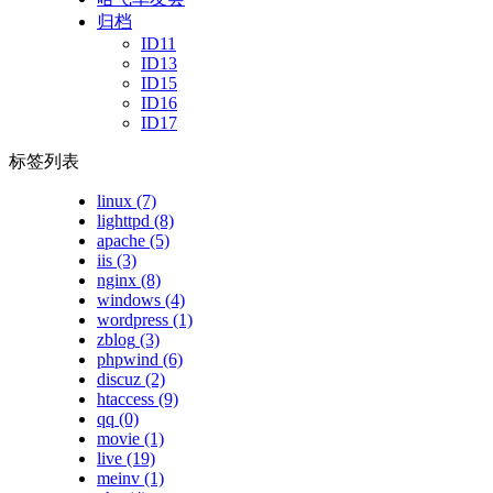
归档
ID11
ID13
ID15
ID16
ID17
标签列表
linux
(7)
lighttpd
(8)
apache
(5)
iis
(3)
nginx
(8)
windows
(4)
wordpress
(1)
zblog
(3)
phpwind
(6)
discuz
(2)
htaccess
(9)
qq
(0)
movie
(1)
live
(19)
meinv
(1)