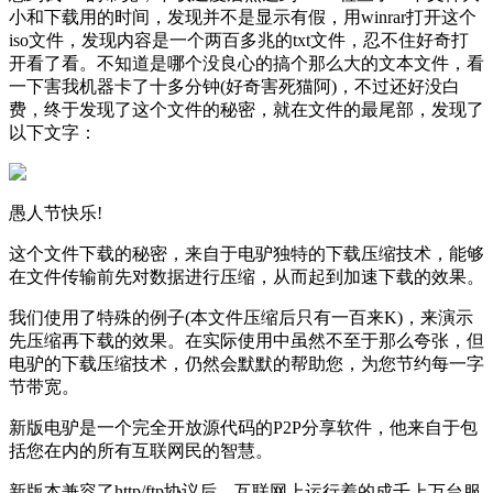
小和下载用的时间，发现并不是显示有假，用winrar打开这个
iso文件，发现内容是一个两百多兆的txt文件，忍不住好奇打
开看了看。不知道是哪个没良心的搞个那么大的文本文件，看
一下害我机器卡了十多分钟(好奇害死猫阿)，不过还好没白
费，终于发现了这个文件的秘密，就在文件的最尾部，发现了
以下文字：
愚人节快乐!
这个文件下载的秘密，来自于电驴独特的下载压缩技术，能够
在文件传输前先对数据进行压缩，从而起到加速下载的效果。
我们使用了特殊的例子(本文件压缩后只有一百来K)，来演示
先压缩再下载的效果。在实际使用中虽然不至于那么夸张，但
电驴的下载压缩技术，仍然会默默的帮助您，为您节约每一字
节带宽。
新版电驴是一个完全开放源代码的P2P分享软件，他来自于包
括您在内的所有互联网民的智慧。
新版本兼容了http/ftp协议后，互联网上运行着的成千上万台服