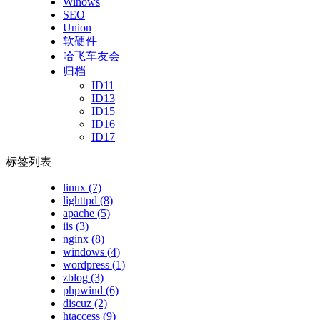
Winows
SEO
Union
软硬件
哈飞车友会
归档
ID11
ID13
ID15
ID16
ID17
标签列表
linux
(7)
lighttpd
(8)
apache
(5)
iis
(3)
nginx
(8)
windows
(4)
wordpress
(1)
zblog
(3)
phpwind
(6)
discuz
(2)
htaccess
(9)