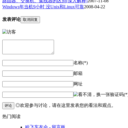
路由器、交换机、集线器的区别[深入解释]
2007-11-08
Windows年当机9小时 没Unix和Linux可靠
2008-04-22
发表评论
取消回复
名称(*)
邮箱
网址
验证码(*
◎欢迎参与讨论，请在这里发表您的看法和观点。
评论
热门阅读
哈飞车友会 - 留言板