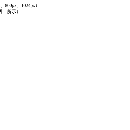
00px、1024px）
图二所示）