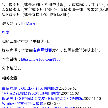
1.上传图片（或是从Flickr相册中读取），选择输出尺寸（500px、8
2.选择水印（文字或图片,此处还可选择水印平铺，效果如演示
3.下载图片（或是直接上传到Flickr相册）
进入站点：
PicMarkr
打赏
扫描二维码推送至手机访问。
版权声明：本文由
友声网博客
发布，如需转载请注明出处。
本文链接：
https://hi.ys166.com/t/188
分享给朋友：
相关文章
白话总结：OLED为什么叫瞎眼屏
2025-09-02
华为ADSL猫MT800端口映射[图文]
2007-11-03
取消关闭QQ空间,QQ交友,QQ幻想,QQ3D等图标
2007-11-10
Windows的文件拷贝极限
2008-05-06