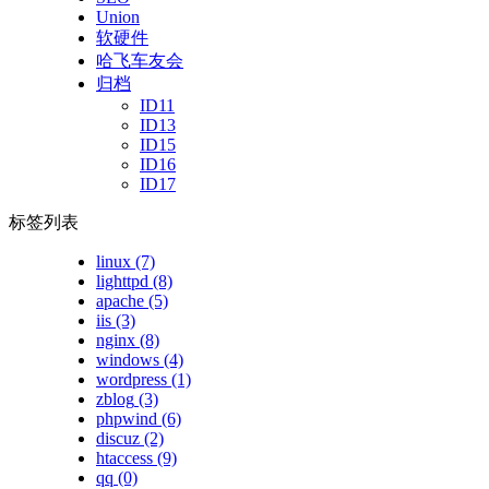
Union
软硬件
哈飞车友会
归档
ID11
ID13
ID15
ID16
ID17
标签列表
linux
(7)
lighttpd
(8)
apache
(5)
iis
(3)
nginx
(8)
windows
(4)
wordpress
(1)
zblog
(3)
phpwind
(6)
discuz
(2)
htaccess
(9)
qq
(0)