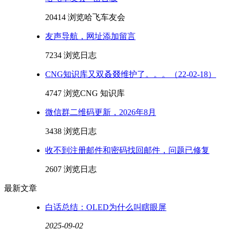
20414 浏览
哈飞车友会
友声导航，网址添加留言
7234 浏览
日志
CNG知识库又双叒叕维护了。。。（22-02-18）
4747 浏览
CNG 知识库
微信群二维码更新，2026年8月
3438 浏览
日志
收不到注册邮件和密码找回邮件，问题已修复
2607 浏览
日志
最新文章
白话总结：OLED为什么叫瞎眼屏
2025-09-02