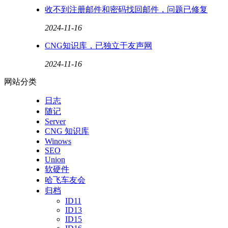
收不到注册邮件和密码找回邮件，问题已修复
2024-11-16
CNG知识库，已独立于友声网
2024-11-16
网站分类
日志
随记
Server
CNG 知识库
Winows
SEO
Union
软硬件
哈飞车友会
归档
ID11
ID13
ID15