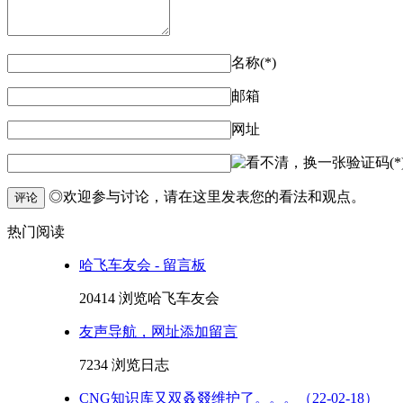
名称(*)
邮箱
网址
验证码(*
◎欢迎参与讨论，请在这里发表您的看法和观点。
评论
热门阅读
哈飞车友会 - 留言板
20414 浏览
哈飞车友会
友声导航，网址添加留言
7234 浏览
日志
CNG知识库又双叒叕维护了。。。（22-02-18）