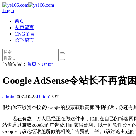
Login
首页
友声留言
CNG留言
哈飞留言
当前位置：
首页
>
Union
Google AdSense令站长不再贫
admin
2007-10-28
Union
1537
假如你不够资本投资Google的股票获取高额回报的话，你还有其
现在有数十万人已经正在做这件事，他们在自己的博客网页，网
站也通过赚取google的广告费用而获得盈利。以一间软件公司的网站
Google与该论坛话题所做的相关广告费的一半。(该讨论主