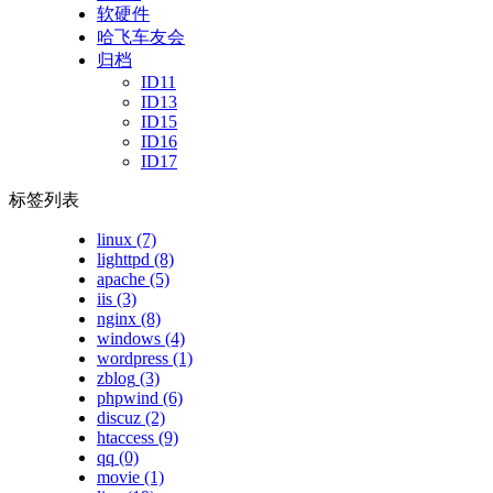
软硬件
哈飞车友会
归档
ID11
ID13
ID15
ID16
ID17
标签列表
linux
(7)
lighttpd
(8)
apache
(5)
iis
(3)
nginx
(8)
windows
(4)
wordpress
(1)
zblog
(3)
phpwind
(6)
discuz
(2)
htaccess
(9)
qq
(0)
movie
(1)