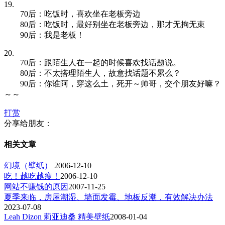
19.
70后：吃饭时，喜欢坐在老板旁边
80后：吃饭时，最好别坐在老板旁边，那才无拘无束
90后：我是老板！
20.
70后：跟陌生人在一起的时候喜欢找话题说。
80后：不太搭理陌生人，故意找话题不累么？
90后：你谁阿，穿这么土，死开～帅哥，交个朋友好嘛？
～～
打赏
分享给朋友：
相关文章
幻境（壁纸）
2006-12-10
吃！越吃越瘦！
2006-12-10
网站不赚钱的原因
2007-11-25
夏季来临，房屋潮湿、墙面发霉、地板反潮，有效解决办法
2023-07-08
Leah Dizon 莉亚迪桑 精美壁纸
2008-01-04