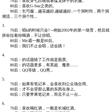
70后：喜欢穿七匹狼或者猛龙牌子的衣服。
80后：喜欢G-Star之类的。
90后：乞丐服，越花越好,越破越好..一个洞时尚，两个洞
潮流，三个洞个性...
3.
70后：唱k的时候只会? ─例如2002年的第一场雪，然后就
拼命拉着你喝酒，不让你唱。
80后：Mic霸一般是80后。
90后：我们不止会唱，还会跳！
4.
70后：的话题除了工作就是股票。
80后：的话题更多，有英超、魔兽……
90后：QQ等级，QQ秀...
5.
70后：如果有笔记本，会喜欢到公众场合用。
80后：才不会背那么重的东西在身上。
90后：只要苹果笔记本，而且不止一台...
6.
70后：喜欢喝红酒，一般是长城红酒。