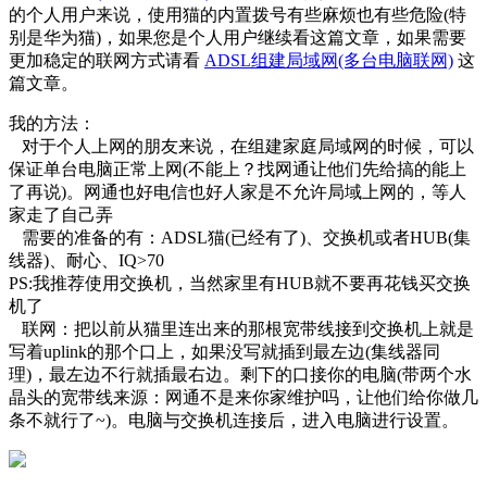
的个人用户来说，使用猫的内置拨号有些麻烦也有些危险(特
别是华为猫)，如果您是个人用户继续看这篇文章，如果需要
更加稳定的联网方式请看
ADSL组建局域网(多台电脑联网)
这
篇文章。
我的方法：
对于个人上网的朋友来说，在组建家庭局域网的时候，可以
保证单台电脑正常上网(不能上？找网通让他们先给搞的能上
了再说)。网通也好电信也好人家是不允许局域上网的，等人
家走了自己弄
需要的准备的有：ADSL猫(已经有了)、交换机或者HUB(集
线器)、耐心、IQ>70
PS:我推荐使用交换机，当然家里有HUB就不要再花钱买交换
机了
联网：把以前从猫里连出来的那根宽带线接到交换机上就是
写着uplink的那个口上，如果没写就插到最左边(集线器同
理)，最左边不行就插最右边。剩下的口接你的电脑(带两个水
晶头的宽带线来源：网通不是来你家维护吗，让他们给你做几
条不就行了~)。电脑与交换机连接后，进入电脑进行设置。