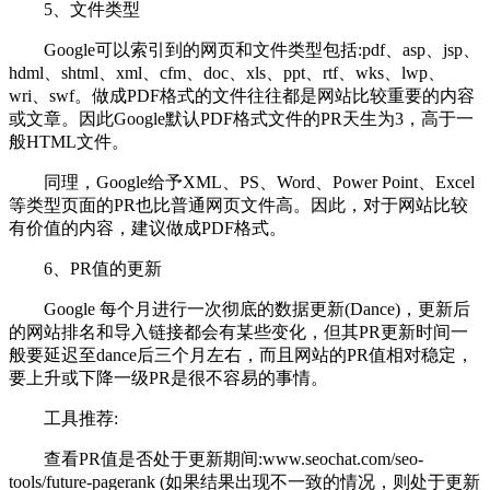
5、文件类型
Google可以索引到的网页和文件类型包括:pdf、asp、jsp、
hdml、shtml、xml、cfm、doc、xls、ppt、rtf、wks、lwp、
wri、swf。做成PDF格式的文件往往都是网站比较重要的内容
或文章。因此Google默认PDF格式文件的PR天生为3，高于一
般HTML文件。
同理，Google给予XML、PS、Word、Power Point、Excel
等类型页面的PR也比普通网页文件高。因此，对于网站比较
有价值的内容，建议做成PDF格式。
6、PR值的更新
Google 每个月进行一次彻底的数据更新(Dance)，更新后
的网站排名和导入链接都会有某些变化，但其PR更新时间一
般要延迟至dance后三个月左右，而且网站的PR值相对稳定，
要上升或下降一级PR是很不容易的事情。
工具推荐:
查看PR值是否处于更新期间:www.seochat.com/seo-
tools/future-pagerank (如果结果出现不一致的情况，则处于更新