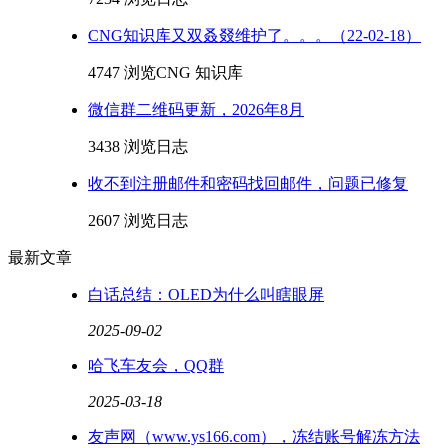
CNG知识库又双叒叕维护了。。。（22-02-18）
4747 浏览
CNG 知识库
微信群二维码更新，2026年8月
3438 浏览
日志
收不到注册邮件和密码找回邮件，问题已修复
2607 浏览
日志
最新文章
白话总结：OLED为什么叫瞎眼屏
2025-09-02
哈飞车友会，QQ群
2025-03-18
友声网（www.ys166.com），冻结账号解冻方法