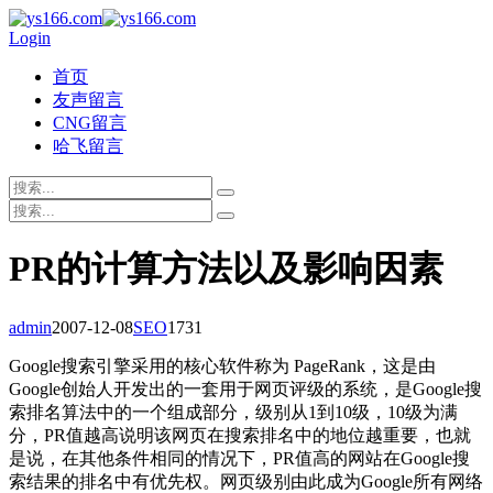
Login
首页
友声留言
CNG留言
哈飞留言
PR的计算方法以及影响因素
admin
2007-12-08
SEO
1731
Google搜索引擎采用的核心软件称为 PageRank，这是由
Google创始人开发出的一套用于网页评级的系统，是Google搜
索排名算法中的一个组成部分，级别从1到10级，10级为满
分，PR值越高说明该网页在搜索排名中的地位越重要，也就
是说，在其他条件相同的情况下，PR值高的网站在Google搜
索结果的排名中有优先权。网页级别由此成为Google所有网络