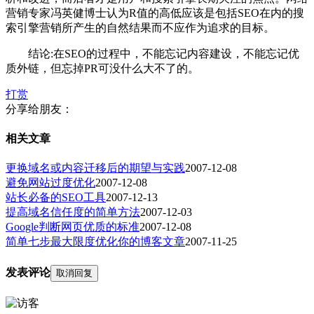
营销专家冯英健博士认为R值的高低应该是包括SEO在内的搜
索引擎营销所产生的自然结果而不应作为追求的目标。
结论:在SEO的过程中，不能忘记内容建设，不能忘记优
质外链，但忘掉PR可没什么大不了的。
打赏
分享给朋友：
相关文章
更换域名或内容迁移后的期望与实践
2007-12-08
避免网站过度优化
2007-12-08
站长必备的SEO工具
2007-12-13
提高域名信任度的简单方法
2007-12-03
Google判断网页优质的标准
2007-12-08
简单七步最大限度优化你的博客文章
2007-11-25
发表评论
取消回复