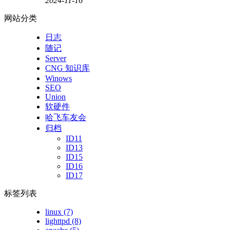
2024-11-16
网站分类
日志
随记
Server
CNG 知识库
Winows
SEO
Union
软硬件
哈飞车友会
归档
ID11
ID13
ID15
ID16
ID17
标签列表
linux
(7)
lighttpd
(8)