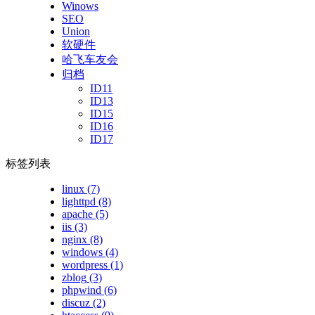
Winows
SEO
Union
软硬件
哈飞车友会
归档
ID11
ID13
ID15
ID16
ID17
标签列表
linux
(7)
lighttpd
(8)
apache
(5)
iis
(3)
nginx
(8)
windows
(4)
wordpress
(1)
zblog
(3)
phpwind
(6)
discuz
(2)