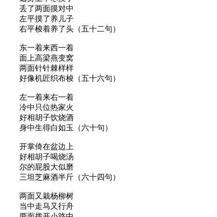
丢了两面摸对中
左平摸了养儿子
右平梭着养了头（五十二句）
东一着来西一着
面上高梁燕变窝
两面针针棘样样
好像机匠织布梭（五十六句）
左一着来右一着
冷中只位热家火
好相胡子饮烧酒
身中生得白如玉（六十句）
开掌倚在盆边上
好相胡子喝烧汤
尔的屁股大似磨
三坦芝麻酒半斤（六十四句）
两面又栽杨柳树
当中走马又行舟
两面拨开小路中