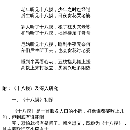
老年听见十八摸，少年之时也经过
后生听见十八摸，日夜贪花哭老婆
寡人听了十八摸，梭了枕头哭老婆
和尚听了十八摸，揭抱徒弟呼哥哥
尼姑听见十八摸，睡到半夜无奈何
尔们后生听了去，也会贪花讨老婆
睡到半冥看心动，五枝指儿搓上搓
高拨上来打拨去，买卖兴旺多闹热
附：《十八摸》及深入研究
一、《十八摸》初探
《十八摸》是一首脍炙人口的小调，好像谁都能哼上几
句，但到底有谁能唱
完，恐怕就很有疑问了。顾名思义，既称为《十八摸》，
其主要歌词至少应有十