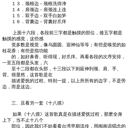
１３．颈根边－颈根洗得净
１４．肩颈边－肩颈连上连
１５．双手边－双手白如笋
１６．背囊边－背囊好爪痒
上面十六段，各段前三字都是触摸的部位，後五字都是
触摸的感觉，这些感
觉多数是视觉，像乌圆圆、迎神仙等等；有些是嗅觉的如
桂花香；有些是指功能
的，如好鼻香、听得现，好爪痒。再看各段的次序安排，
一至五段都是头发，六
至十二段都在头部，十三段以下则延伸到颈、肩、手、
背。很显然，这首歌是在
描述爱抚的过程。特别一提，以上所所有的边字，不是旁
边，而是这边。
三、且看另一套《十八摸》
如果《十八摸》这首歌真是在描述爱抚过程，那麽全身
上下，当不止十八个
部位，因此我们不妨看看台湾早期流传，用闽南语唱念的