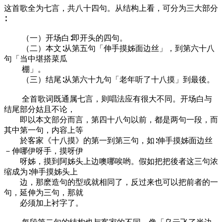
这首歌全为七言，共八十四句。从结构上看，可分为三大部分
∶
（一）开场白∶即开头的四句。
（二）本文∶从第五句「伸手摸姊面边丝」，到第六十八
句「当中堪搭菜瓜
棚」。
（三）结尾∶从第六十九句「老年听了十八摸」到最後。
全首歌词既通属七言，则唱法应有很大不同。开场白与
结尾部分姑且不论，
即以本文部分而言，第四十八句以前，都是两句一段，而
其中第一句，内容上等
於客家《十八摸》的第一到第三句，如∶伸手摸姊面边丝
－伸哪伊呀手，摸呀伊
呀姊，摸到阿姊头上边噢哪唉哟。假如把把後者这三句浓
缩成为∶伸手摸姊头上
边，那麽造句的型或就相同了，反过来也可以把前者的一
句，延伸为三句，那就
必须加上衬字了。