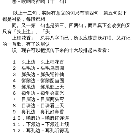
哪－唉哟哟都哟（十二句）
以上十二句，实际有意义的词只有前四句，第五句以下
都是衬韵，每段都相
同。又一第二句也是第三、四两句，而且真正会改变的又
只有「头上边」、「头
上桂花香」，总共八字而已，所以应该是既好唱、又好记
的一首歌。有了这层认
识，现在可以把流传下来的十六段排起来看看∶
１．头上边－头上桂花香
２．头毛边－头毛乌圆圆
３．膨头边－膨头迎神仙
４．髻鬃边－髻鬃圆当圈
５．鬓尾边－鬓尾翘上天
６．额角边－额角会毫光
７．目眉边－目眉两头弯
８．目珠边－目珠看上天
９．鼻孔边－鼻孔好鼻香
１０．嘴唇边－嘴唇红连连
１１．下颔边－下颔连上颔
１２．耳孔边－耳孔听得现