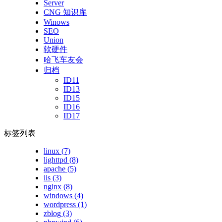
Server
CNG 知识库
Winows
SEO
Union
软硬件
哈飞车友会
归档
ID11
ID13
ID15
ID16
ID17
标签列表
linux
(7)
lighttpd
(8)
apache
(5)
iis
(3)
nginx
(8)
windows
(4)
wordpress
(1)
zblog
(3)