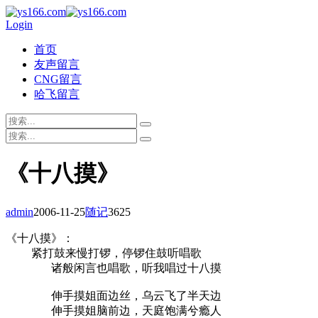
Login
首页
友声留言
CNG留言
哈飞留言
《十八摸》
admin
2006-11-25
随记
3625
《十八摸》：
紧打鼓来慢打锣，停锣住鼓听唱歌
诸般闲言也唱歌，听我唱过十八摸
伸手摸姐面边丝，乌云飞了半天边
伸手摸姐脑前边，天庭饱满兮瘾人