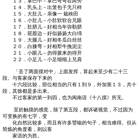
１３．掌巴中－掌巴弯弯在两旁
１４．乳头上－出笼包子无只样
１５．大肚儿－亲像一 栽秧田
１６．小肚儿－小肚软软合兄眼
１７．肚脐儿－好相当年弥勒脐
１８．屁股边－好似扬扬大白绵
１９．大腿儿－好相冬瓜白丝丝
２０．白膝弯－好相犁牛挽泥尘
２１．小眼儿－勿得拨来勿得开
２２．小足儿－小足细细上兄肩
「丢了两面摸对中」上面发挥，算起来至少有二十三
段。与客家保存下来的
十六段比较，部位相当的只有１到９，外加第１３，共十
段，其馀都是多出来。
不过客家的第一到四，也为闽南语《十八摸》所无。
至於触摸的感觉，除了第五段，都诉诸视觉，不过因为
可变换的有七字，变
化自然比较多，而且有许多譬喻的句子，相当难得。但从
简炼的角度看，则以客
家语的为胜。