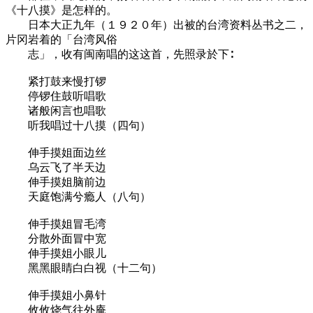
《十八摸》是怎样的。
日本大正九年（１９２０年）出被的台湾资料丛书之二，
片冈岩着的「台湾风俗
志」，收有闽南唱的这这首，先照录於下∶
紧打鼓来慢打锣
停锣住鼓听唱歌
诸般闲言也唱歌
听我唱过十八摸（四句）
伸手摸姐面边丝
乌云飞了半天边
伸手摸姐脑前边
天庭饱满兮瘾人（八句）
伸手摸姐冒毛湾
分散外面冒中宽
伸手摸姐小眼儿
黑黑眼睛白白视（十二句）
伸手摸姐小鼻针
攸攸烧气往外庵