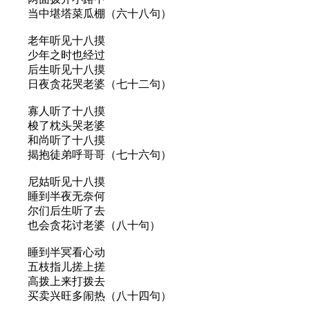
当中堪塔菜瓜棚（六十八句）
老年听见十八摸
少年之时也经过
后生听见十八摸
日夜贪花哭老婆（七十二句）
寡人听了十八摸
梭了枕头哭老婆
和尚听了十八摸
揭抱徒弟呼哥哥（七十六句）
尼姑听见十八摸
睡到半夜无奈何
尔们后生听了去
也会贪花讨老婆（八十句）
睡到半冥看心动
五枝指儿搓上搓
高拨上来打拨去
买卖兴旺多闹热（八十四句）