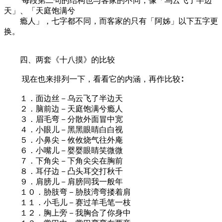
每段第二句的结构也与客家的不同，像「乌云飞了半边
天」、「天庭饱满兮
瘾人」，七字都不同，而客家的只有「阿姊」以下五字更
换。
四、两套《十八摸》的比较
现在也来排列一下，看看它的内涵，再作比较∶
１．面边丝－乌云飞了半边天
２．脑前边－天庭饱满兮瘾人
３．眉毛弯－分散外面冒中宽
４．小眼儿－黑黑眼睛白白视
５．小鼻尖－攸攸烧气往外庵
６．小嘴儿－婴婴眼睛笑微微
７．下角尖－下角尖尖在胸前
８．耳仔边－凸头耳交打秋千
９．肩膀儿－肩膀同我一般年
１０．胁肢弯－胁肢湾弯搂着肩
１１．小毛儿－赛过羊毛笔一枝
１２．胸上旁－我胸合了你身中