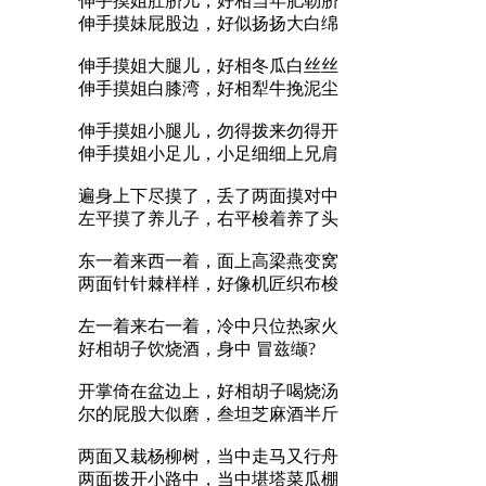
伸手摸姐肚脐儿，好相当年肥勒脐
伸手摸妹屁股边，好似扬扬大白绵
伸手摸姐大腿儿，好相冬瓜白丝丝
伸手摸姐白膝湾，好相犁牛挽泥尘
伸手摸姐小腿儿，勿得拨来勿得开
伸手摸姐小足儿，小足细细上兄肩
遍身上下尽摸了，丢了两面摸对中
左平摸了养儿子，右平梭着养了头
东一着来西一着，面上高梁燕变窝
两面针针棘样样，好像机匠织布梭
左一着来右一着，冷中只位热家火
好相胡子饮烧酒，身中 冒兹缬?
开掌倚在盆边上，好相胡子喝烧汤
尔的屁股大似磨，叁坦芝麻酒半斤
两面又栽杨柳树，当中走马又行舟
两面拨开小路中，当中堪塔菜瓜棚