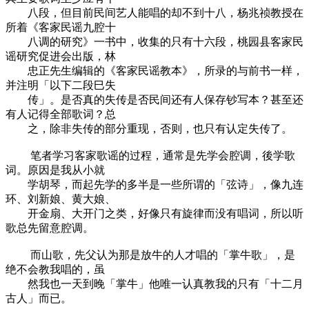
八段，但目前民间艺人能唱的却不到十八，杨兆祯教授在
所着《客家民谣九腔十
八调的研究》一书中，收集的只有十六段，桃园县客家民
谣研究促进会出版，林
忠正先生编辑的《客家民谣教本》，所录的与前书一样，
并注明「以下二段巳失
传」。是否真的失传是否民间还有人保存钞写本？甚至还
有人记得全部歌词？总
之，除非失传的部分重现，否则，也只有认定失传了。
笔者学习客家歌谣的过程，通常是先学会腔调，後学歌
词。原因是我从小就
学胡琴，而起先学的多半是一些所谓的「弦诗」，像九连
环、刘新娘、黄大娘、
开金扇、大开门之类，好像只有旋律而没有唱词，所以听
歌总先留意腔调。
而山歌，先父认为那是放牛的人才唱的「掌牛歌」，是
绝不会教我唱的，虽
然我也一天到晚「掌牛」他唯一认真教我的只有「十二月
古人」而已。