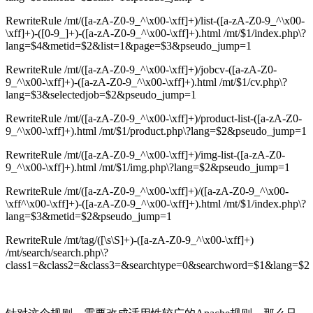
RewriteRule /mt/([a-zA-Z0-9_^\x00-\xff]+)/list-([a-zA-Z0-9_^\x00-
\xff]+)-([0-9_]+)-([a-zA-Z0-9_^\x00-\xff]+).html /mt/$1/index.php\?
lang=$4&metid=$2&list=1&page=$3&pseudo_jump=1
RewriteRule /mt/([a-zA-Z0-9_^\x00-\xff]+)/jobcv-([a-zA-Z0-
9_^\x00-\xff]+)-([a-zA-Z0-9_^\x00-\xff]+).html /mt/$1/cv.php\?
lang=$3&selectedjob=$2&pseudo_jump=1
RewriteRule /mt/([a-zA-Z0-9_^\x00-\xff]+)/product-list-([a-zA-Z0-
9_^\x00-\xff]+).html /mt/$1/product.php\?lang=$2&pseudo_jump=1
RewriteRule /mt/([a-zA-Z0-9_^\x00-\xff]+)/img-list-([a-zA-Z0-
9_^\x00-\xff]+).html /mt/$1/img.php\?lang=$2&pseudo_jump=1
RewriteRule /mt/([a-zA-Z0-9_^\x00-\xff]+)/([a-zA-Z0-9_^\x00-
\xff^\x00-\xff]+)-([a-zA-Z0-9_^\x00-\xff]+).html /mt/$1/index.php\?
lang=$3&metid=$2&pseudo_jump=1
RewriteRule /mt/tag/([\s\S]+)-([a-zA-Z0-9_^\x00-\xff]+)
/mt/search/search.php\?
class1=&class2=&class3=&searchtype=0&searchword=$1&lang=$2