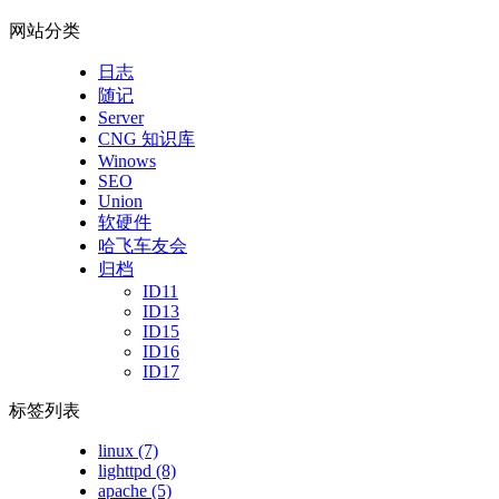
网站分类
日志
随记
Server
CNG 知识库
Winows
SEO
Union
软硬件
哈飞车友会
归档
ID11
ID13
ID15
ID16
ID17
标签列表
linux
(7)
lighttpd
(8)
apache
(5)