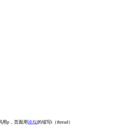
码用p，页面用
论坛
的缩写t（thread）