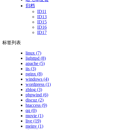
归档
ID11
ID13
ID15
ID16
ID17
标签列表
linux
(7)
lighttpd
(8)
apache
(5)
iis
(3)
nginx
(8)
windows
(4)
wordpress
(1)
zblog
(3)
phpwind
(6)
discuz
(2)
htaccess
(9)
qq
(0)
movie
(1)
live
(19)
meinv
(1)