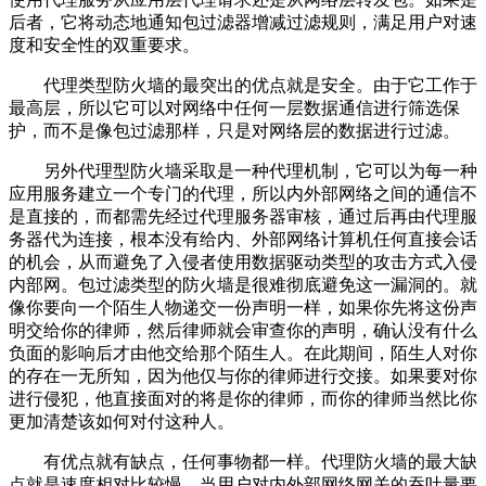
后者，它将动态地通知包过滤器增减过滤规则，满足用户对速
度和安全性的双重要求。
代理类型防火墙的最突出的优点就是安全。由于它工作于
最高层，所以它可以对网络中任何一层数据通信进行筛选保
护，而不是像包过滤那样，只是对网络层的数据进行过滤。
另外代理型防火墙采取是一种代理机制，它可以为每一种
应用服务建立一个专门的代理，所以内外部网络之间的通信不
是直接的，而都需先经过代理服务器审核，通过后再由代理服
务器代为连接，根本没有给内、外部网络计算机任何直接会话
的机会，从而避免了入侵者使用数据驱动类型的攻击方式入侵
内部网。包过滤类型的防火墙是很难彻底避免这一漏洞的。就
像你要向一个陌生人物递交一份声明一样，如果你先将这份声
明交给你的律师，然后律师就会审查你的声明，确认没有什么
负面的影响后才由他交给那个陌生人。在此期间，陌生人对你
的存在一无所知，因为他仅与你的律师进行交接。如果要对你
进行侵犯，他直接面对的将是你的律师，而你的律师当然比你
更加清楚该如何对付这种人。
有优点就有缺点，任何事物都一样。代理防火墙的最大缺
点就是速度相对比较慢，当用户对内外部网络网关的吞吐量要