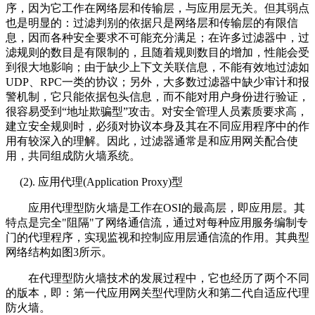
序，因为它工作在网络层和传输层，与应用层无关。但其弱点
也是明显的：过滤判别的依据只是网络层和传输层的有限信
息，因而各种安全要求不可能充分满足；在许多过滤器中，过
滤规则的数目是有限制的，且随着规则数目的增加，性能会受
到很大地影响；由于缺少上下文关联信息，不能有效地过滤如
UDP、RPC一类的协议；另外，大多数过滤器中缺少审计和报
警机制，它只能依据包头信息，而不能对用户身份进行验证，
很容易受到“地址欺骗型”攻击。对安全管理人员素质要求高，
建立安全规则时，必须对协议本身及其在不同应用程序中的作
用有较深入的理解。因此，过滤器通常是和应用网关配合使
用，共同组成防火墙系统。
(2). 应用代理(Application Proxy)型
应用代理型防火墙是工作在OSI的最高层，即应用层。其
特点是完全"阻隔"了网络通信流，通过对每种应用服务编制专
门的代理程序，实现监视和控制应用层通信流的作用。其典型
网络结构如图3所示。
在代理型防火墙技术的发展过程中，它也经历了两个不同
的版本，即：第一代应用网关型代理防火和第二代自适应代理
防火墙。