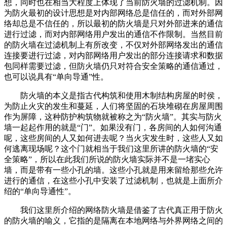
想，同时也在相当大程度上体现了当前防火墙的过滤机制。因
为防火最初的设计思想是对内部网络总是信任的，而对外部网
络却总是不信任的，所以最初的防火墙是只对外部进来的通信
进行过滤，而对内部网络用户发出的通信不作限制。当然目前
的防火墙在过滤机制上有所改变，不仅对外部网络发出的通信
连接要进行过滤，对内部网络用户发出的部分连接请求和数据
包同样需要过滤，但防火墙仍只对符合安全策略的通信通过，
也可以说具有“单向导通”性。
防火墙的本义是指古代构筑和使用木制结构房屋的时侯，
为防止火灾的发生和蔓延，人们将坚固的石块堆砌在房屋周围
作为屏障，这种防护构筑物就被称之为“防火墙”。其实与防火
墙一起起作用的就是“门”。如果没有门，各房间的人如何沟通
呢，这些房间的人又如何进去呢？当火灾发生时，这些人又如
何逃离现场呢？这个门就相当于我们这里所讲的防火墙的“安
全策略”，所以在此我们所说的防火墙实际并不是一堵实心
墙，而是带有一些小孔的墙。这些小孔就是用来留给那些允许
进行的通信，在这些小孔中安装了过滤机制，也就是上面所介
绍的“单向导通性”。
我们这里所介绍的网络防火墙是借鉴了古代真正用于防火
的防火墙的喻义，它指的是隔离在本地网络与外界网络之间的