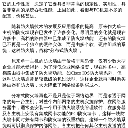
它的工作性质，决定了它要具备非常高的稳定性、实用性，具
备非常高的系统吞吐性能。正因如此，看似与PC机差不多的
配置，价格甚远。
随着防火墙技术的发展及应用需求的提高，原来作为单一
主机的防火墙现在已发生了许多变化。最明显的变化就是现在
许多中、高档的路由器中已集成了防火墙功能，还有的防火墙
已不再是一个独立的硬件实体，而是由多个软、硬件组成的系
统，这种防火墙，俗称“分布式防火墙”。
原来单一主机的防火墙由于价格非常昂贵，仅有少数大型
企业才能承受得起，为了降低企业网络投资，现在许多中、高
档路由器中集成了防火墙功能。如Cisco IOS防火墙系列。但
这种防火墙通常是较低级的包过滤型。这样企业就再同时购买
路由器和防火墙，大大降低了网络设备购买成本。
分布式防火墙再也不是只是位于网络边界，而是渗透于网
络的每一台主机，对整个内部网络的主机实施保护。在网络服
务器中，通常会安装一个用于防火墙系统管理软件，在服务器
及各主机上安装有集成网卡功能的PCI防火墙卡 ，这样一块防
火墙卡同时兼有网卡和防火墙的双重功能。这样一个防火墙系
统就可以彻底保护内部网络。各主机把任何其它主机发送的通