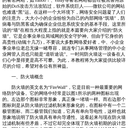
的著名网站，如Yahoo！、eBay等著名网站都曾经被黑客用原
始的DoS攻击方法攻陷过，软件系统巨人——微软公司的网站
也难逃“黑”运。在这样一个大环境下，网络安全问题凝了人们
的注意力，大大小小的企业纷纷为自己的内部网络“筑墙”，防
病毒与防黑客成为确保企业信息系统安全的基本手段。这里所
说的“墙”在相当大程度上指的就是本篇要向大家介绍的“防火
墙”。它是企事业单位局域网的安全守护神。但由于它身价的
高贵性(动辄十几万)，不要说大多数网络爱好者，中、小企业
事业单位老总无缘一睹尊容，就连专门从事网络管理的中小企
业网管人员也只能是“道听途说”。一时间防火墙这一设备在人
们心中显得更是高不可攀。为此，本教程将为大家提供比较详
尽的介绍，希望对各位有所裨益。
一、防火墙概念
防火墙的英文名为“FireWall”，它是目前一种最重要的网
络防护设备。它的网络中经常是以图1所示的两种图标出现
的。左边那个图标非常形象，真正像一堵墙一样。而右边那个
图标则是从防火墙的过滤机制来形象化的，在图标中有一个二
极管图标。而二极管我们知道，它具有单向导电性，这样也就
形象地说明了防火墙具有单向导通性。这看起来与现在防火墙
过滤机制有些矛盾，不过它却完全体现了防火墙初期的设计思